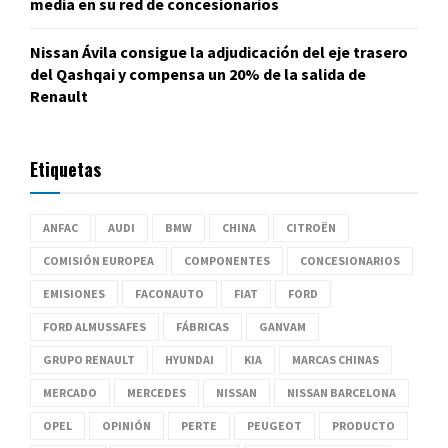
media en su red de concesionarios
Nissan Ávila consigue la adjudicación del eje trasero
del Qashqai y compensa un 20% de la salida de
Renault
Etiquetas
ANFAC
AUDI
BMW
CHINA
CITROËN
COMISIÓN EUROPEA
COMPONENTES
CONCESIONARIOS
EMISIONES
FACONAUTO
FIAT
FORD
FORD ALMUSSAFES
FÁBRICAS
GANVAM
GRUPO RENAULT
HYUNDAI
KIA
MARCAS CHINAS
MERCADO
MERCEDES
NISSAN
NISSAN BARCELONA
OPEL
OPINIÓN
PERTE
PEUGEOT
PRODUCTO