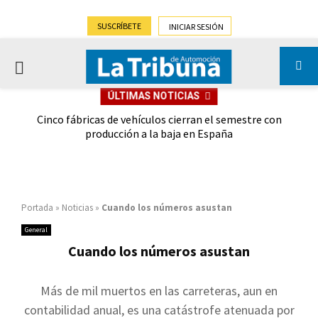
SUSCRÍBETE
INICIAR SESIÓN
PRIMARY
ÚLTIMAS NOTICIAS
MENU
 las
Cinco fábricas de vehículos cierran el semestre con
G
ión
producción a la baja en España
Portada
»
Noticias
»
Cuando los números asustan
General
Cuando los números asustan
Más de mil muertos en las carreteras, aun en
contabilidad anual, es una catástrofe atenuada por