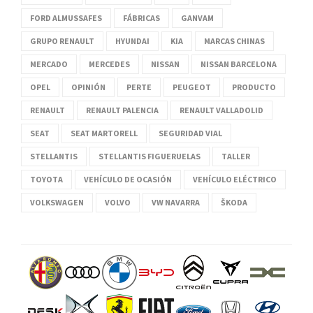
FORD ALMUSSAFES
FÁBRICAS
GANVAM
GRUPO RENAULT
HYUNDAI
KIA
MARCAS CHINAS
MERCADO
MERCEDES
NISSAN
NISSAN BARCELONA
OPEL
OPINIÓN
PERTE
PEUGEOT
PRODUCTO
RENAULT
RENAULT PALENCIA
RENAULT VALLADOLID
SEAT
SEAT MARTORELL
SEGURIDAD VIAL
STELLANTIS
STELLANTIS FIGUERUELAS
TALLER
TOYOTA
VEHÍCULO DE OCASIÓN
VEHÍCULO ELÉCTRICO
VOLKSWAGEN
VOLVO
VW NAVARRA
ŠKODA