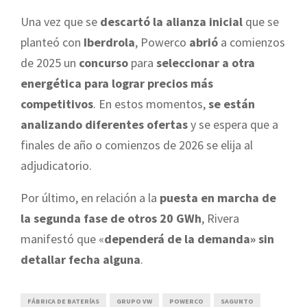
Una vez que se
descartó la alianza inicial
que se
planteó con
Iberdrola
, Powerco
abrió
a comienzos
de 2025 un
concurso
para
seleccionar a otra
energética para lograr precios más
competitivos
. En estos momentos,
se están
analizando diferentes ofertas
y se espera que a
finales de año o comienzos de 2026 se elija al
adjudicatorio.
Por último, en relación a la
puesta en marcha de
la segunda fase de otros 20 GWh
, Rivera
manifestó que «
dependerá de la demanda» sin
detallar fecha alguna
.
FÁBRICA DE BATERÍAS
GRUPO VW
POWERCO
SAGUNTO