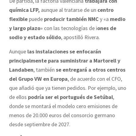
De partida, la factoría valenciana
trabajará con
química LFP,
aunque al tratarse de un
centro
flexible
puede
producir también NMC
y «a
medio
y largo plazo
» con las tecnologías de i
ones de
sodio y estado sólido
, apostilló Rivera.
Aunque
las instalaciones se enfocarán
principalmente para suministrar a Martorell y
Landaben
, también
se entregará a otros centros
del Grupo VW en Europa
, de acuerdo con el CFO,
que añadió que ya tienen pedidos. Por ejemplo, uno
de ellos
podría ser el portugués de Setúbal
,
donde se montará el modelo cero emisiones de
menos de 20.000 euros del consorcio germano
desde septiembre de 2027.