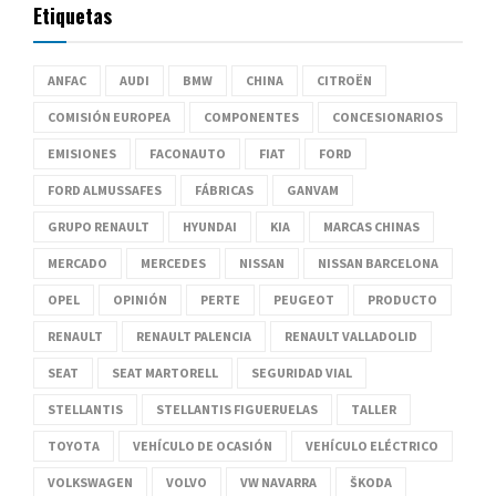
Etiquetas
ANFAC
AUDI
BMW
CHINA
CITROËN
COMISIÓN EUROPEA
COMPONENTES
CONCESIONARIOS
EMISIONES
FACONAUTO
FIAT
FORD
FORD ALMUSSAFES
FÁBRICAS
GANVAM
GRUPO RENAULT
HYUNDAI
KIA
MARCAS CHINAS
MERCADO
MERCEDES
NISSAN
NISSAN BARCELONA
OPEL
OPINIÓN
PERTE
PEUGEOT
PRODUCTO
RENAULT
RENAULT PALENCIA
RENAULT VALLADOLID
SEAT
SEAT MARTORELL
SEGURIDAD VIAL
STELLANTIS
STELLANTIS FIGUERUELAS
TALLER
TOYOTA
VEHÍCULO DE OCASIÓN
VEHÍCULO ELÉCTRICO
VOLKSWAGEN
VOLVO
VW NAVARRA
ŠKODA