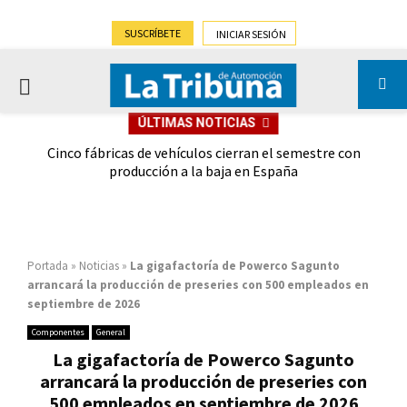
SUSCRÍBETE
INICIAR SESIÓN
PRIMARY
ÚLTIMAS NOTICIAS
MENU
 las
Cinco fábricas de vehículos cierran el semestre con
G
ión
producción a la baja en España
Portada
»
Noticias
»
La gigafactoría de Powerco Sagunto
arrancará la producción de preseries con 500 empleados en
septiembre de 2026
Componentes
General
La gigafactoría de Powerco Sagunto
arrancará la producción de preseries con
500 empleados en septiembre de 2026