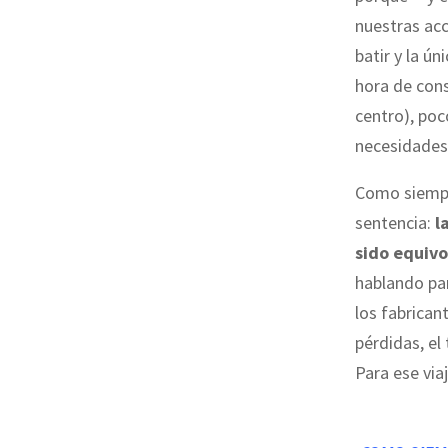
nuestras acc
batir y la ú
hora de cons
centro), poc
necesidades 
Como siempre
sentencia:
l
sido equiv
hablando pa
los fabrican
pérdidas, e
Para ese viaj