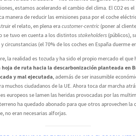
iones, estamos acelerando el cambio del clima. El CO2 es e
nica manera de reducir las emisiones pasa por el coche eléctri
truir el relato, en plena era
customer-centric
(poner al cliente
o se tuvo en cuenta a los distintos
stakeholders
(públicos), s
y circunstancias (el 70% de los coches en España duerme en 
, la realidad es tozuda y ha sido el propio mercado el que 
a hoja de ruta hacia la descarbonización planteada en B
ocada y mal ejecutada
, además de ser inasumible económ
ra muchos ciudadanos de la UE. Ahora toca dar marcha atrás
tes europeos se lamen las heridas provocadas por las multim
l terreno ha quedado abonado para que otros aprovechen la 
e, no eran necesarias alforjas.