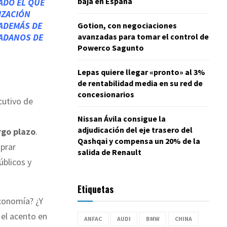
baja en España
ADO EL QUE
IZACIÓN
 ADEMÁS DE
Gotion, con negociaciones
avanzadas para tomar el control de
ADANOS DE
Powerco Sagunto
Lepas quiere llegar «pronto» al 3%
de rentabilidad media en su red de
concesionarios
cutivo de
Nissan Ávila consigue la
adjudicación del eje trasero del
rgo plazo
.
Qashqai y compensa un 20% de la
prar
salida de Renault
úblicos y
Etiquetas
conomía? ¿Y
 el acento en
ANFAC
AUDI
BMW
CHINA