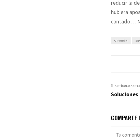
reducir la d
hubiera apos
cantado… No
OPINIÓN
SE
ARTÍCULO ANTE
Soluciones
COMPARTE T