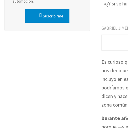
automoción.
«¿Y si se h
Suscribirme
GABRIEL JIMÉ
Es curioso q
nos dediquem
incluyo en 
podríamos e
dicen y hace
zona común 
Durante año
porque —y e