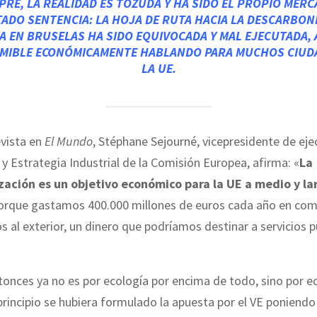
PRE, LA REALIDAD ES TOZUDA Y HA SIDO EL PROPIO MERC
TADO SENTENCIA: LA HOJA DE RUTA HACIA LA DESCARBON
 EN BRUSELAS HA SIDO EQUIVOCADA Y MAL EJECUTADA,
UMIBLE ECONÓMICAMENTE HABLANDO PARA MUCHOS CIUD
LA UE.
evista en
El Mundo
, Stéphane Sejourné, vicepresidente de eje
y Estrategia Industrial de la Comisión Europea, afirma: «
La
ación es un objetivo económico para la UE a medio y la
orque gastamos 400.000 millones de euros cada año en com
s al exterior, un dinero que podríamos destinar a servicios p
onces ya no es por ecología por encima de todo, sino por e
principio se hubiera formulado la apuesta por el VE poniendo