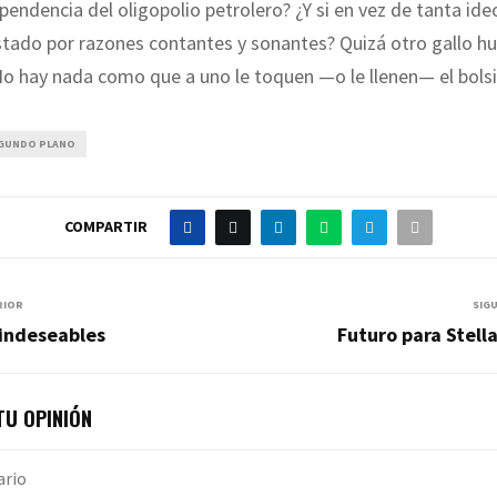
ependencia del oligopolio petrolero? ¿Y si en vez de tanta ide
tado por razones contantes y sonantes? Quizá otro gallo hu
 hay nada como que a uno le toquen —o le llenen— el bolsil
GUNDO PLANO
COMPARTIR
RIOR
SIG
 indeseables
Futuro para Stell
U OPINIÓN