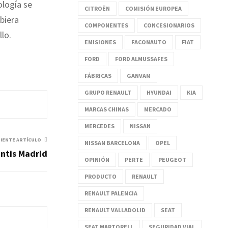
ología se
CITROËN
COMISIÓN EUROPEA
biera
COMPONENTES
CONCESIONARIOS
lo.
EMISIONES
FACONAUTO
FIAT
FORD
FORD ALMUSSAFES
FÁBRICAS
GANVAM
GRUPO RENAULT
HYUNDAI
KIA
MARCAS CHINAS
MERCADO
MERCEDES
NISSAN
UIENTE ARTÍCULO
NISSAN BARCELONA
OPEL
antis Madrid
OPINIÓN
PERTE
PEUGEOT
PRODUCTO
RENAULT
RENAULT PALENCIA
RENAULT VALLADOLID
SEAT
SEAT MARTORELL
SEGURIDAD VIAL