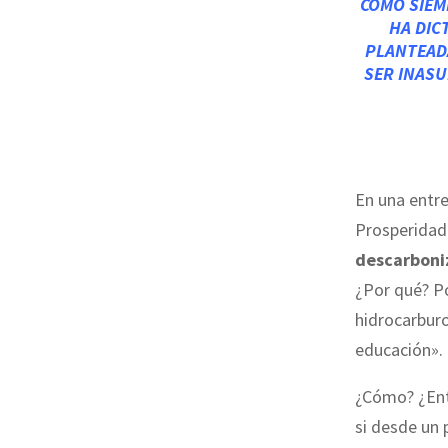
COMO SIEM
HA DIC
PLANTEADA
SER INAS
En una entr
Prosperidad 
descarboniz
¿Por qué? P
hidrocarburo
educación».
¿Cómo? ¿Ent
si desde un 