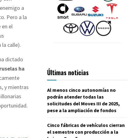
l enemigo a
co. Pero a la
 en el
us
la calle).
ha dictado
ruselas ha
Últimas noticias
icamente
, y mientras
Al menos cinco autonomías no
illonarias
podrán atender todas las
solicitudes del Moves III de 2025,
oportunidad.
pese a la ampliación de fondos
Cinco fábricas de vehículos cierran
el semestre con producción a la