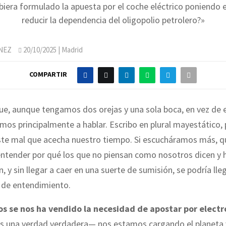
ubiera formulado la apuesta por el coche eléctrico poniendo 
reducir la dependencia del oligopolio petrolero?»
NEZ
20/10/2025
| Madrid
COMPARTIR
ue, aunque tengamos dos orejas y una sola boca, en vez de 
os principalmente a hablar. Escribo en plural mayestático
este mal que acecha nuestro tiempo. Si escucháramos más, q
ntender por qué los que no piensan como nosotros dicen y 
n, y sin llegar a caer en una suerte de sumisión, se podría lle
de entendimiento.
s se nos ha vendido la necesidad de apostar por elect
s una verdad verdadera— nos estamos cargando el planeta 