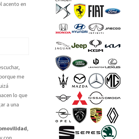
el acento en
escuchar,
, porque me
uizá
hacen lo que
gar a una
romovilidad
,
y con