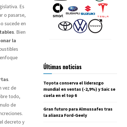
islativa. Es
ar o pasarse,
o sucede en
tables
. Bien
onar la
ustibles
o enfoque
Últimas noticias
rtas
.
Toyota conserva el liderazgo
en vez de
mundial en ventas (-2,9%) y Saic se
cuela en el top 6
obre todo,
úmulo de
Gran futuro para Almussafes tras
ncreciones.
la alianza Ford-Geely
el decreto y