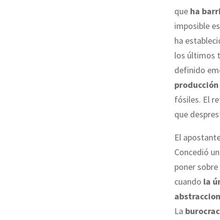
que
ha barr
imposible es
ha estableci
los últimos 
definido eme
producción 
fósiles. El 
que desprest
El apostante,
Concedió u
poner sobre 
cuando
la ú
abstraccio
La
burocrac