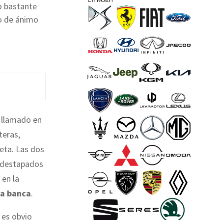
o bastante
lo de ánimo
 llamado en
teras,
ueta. Las dos
s destapados
 en la
la banca
.
y es obvio