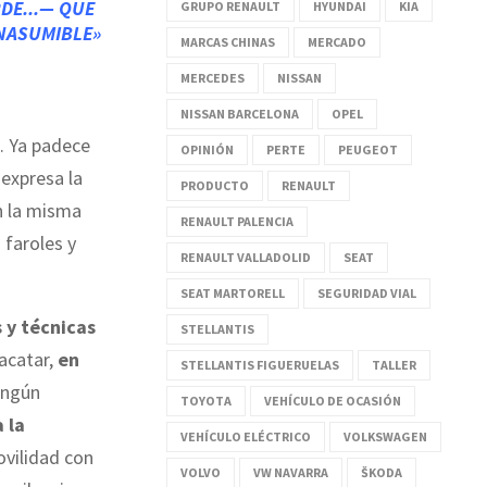
DE...— QUE
GRUPO RENAULT
HYUNDAI
KIA
INASUMIBLE»
MARCAS CHINAS
MERCADO
MERCEDES
NISSAN
NISSAN BARCELONA
OPEL
. Ya padece
OPINIÓN
PERTE
PEUGEOT
 expresa la
PRODUCTO
RENAULT
n la misma
RENAULT PALENCIA
 faroles y
RENAULT VALLADOLID
SEAT
SEAT MARTORELL
SEGURIDAD VIAL
 y técnicas
STELLANTIS
 acatar,
en
STELLANTIS FIGUERUELAS
TALLER
ingún
TOYOTA
VEHÍCULO DE OCASIÓN
 la
VEHÍCULO ELÉCTRICO
VOLKSWAGEN
ovilidad con
VOLVO
VW NAVARRA
ŠKODA