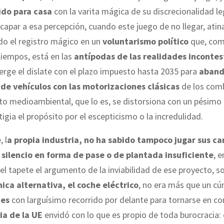
ido para casa
con la varita mágica de su discrecionalidad leg
capar a esa percepción, cuando este juego de no llegar, atin
do el registro mágico en un
voluntarismo político
que, com
tiempos, está en las
antípodas de las realidades incontes
rge el dislate con el plazo impuesto hasta 2035 para
aband
de vehículos con las motorizaciones clásicas
de los comb
reto medioambiental, que lo es, se distorsiona con un pésim
igia el propósito por el escepticismo o la incredulidad.
 l
a propia industria, no ha sabido tampoco jugar sus ca
n
silencio en forma de pase o de plantada insuficiente
, 
el tapete el argumento de la inviabilidad de ese proyecto, s
nica alternativa, el coche eléctrico
, no era más que un c
nes
con larguísimo recorrido por delante para tornarse en co
ia de la UE
envidó con lo que es propio de toda burocracia: 