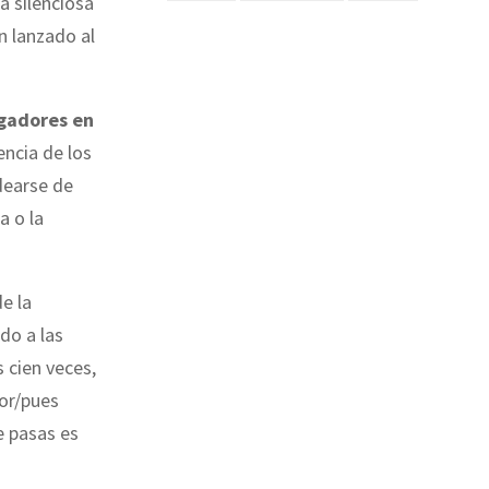
 silenciosa
n lanzado al
gadores en
encia de los
dearse de
a o la
e la
do a las
s cien veces,
lor/pues
e pasas es