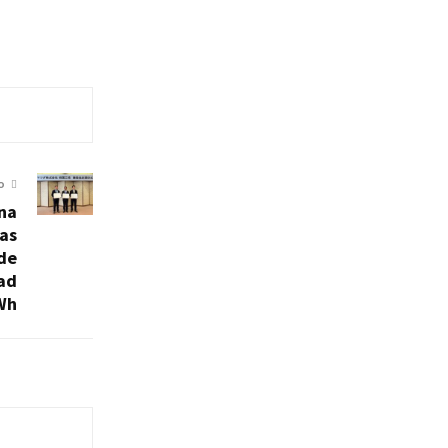
O
na
ías
 de
dad
Wh