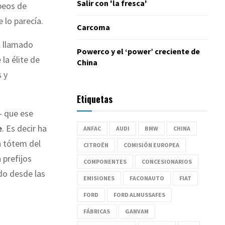
Salir con 'la fresca'
peos de
 lo parecía.
Carcoma
l llamado
Powerco y el ‘power’ creciente de
 la élite de
China
s y
Etiquetas
 que ese
e
. Es decir ha
ANFAC
AUDI
BMW
CHINA
an tótem del
CITROËN
COMISIÓN EUROPEA
n prefijos
COMPONENTES
CONCESIONARIOS
do desde las
EMISIONES
FACONAUTO
FIAT
FORD
FORD ALMUSSAFES
FÁBRICAS
GANVAM