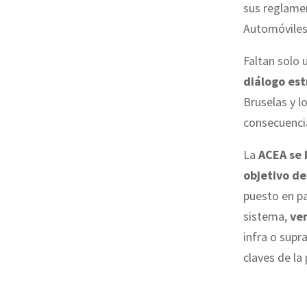
sus reglame
Automóviles
Faltan solo 
diálogo est
Bruselas y l
consecuenci
La
ACEA se 
objetivo de
puesto en p
sistema,
ve
infra o supr
claves de la 