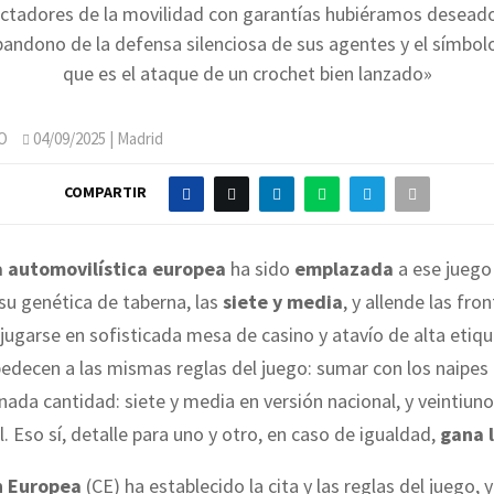
ctadores de la movilidad con garantías hubiéramos desead
bandono de la defensa silenciosa de sus agentes y el símbo
que es el ataque de un crochet bien lanzado»
O
04/09/2025
| Madrid
COMPARTIR
a automovilística europea
ha sido
emplazada
a ese juego
su genética de taberna, las
siete y media
, y allende las fron
 jugarse en sofisticada mesa de casino y atavío de alta etiq
bedecen a las mismas reglas del juego: sumar con los naipe
ada cantidad: siete y media en versión nacional, y veintiuno
l. Eso sí, detalle para uno y otro, en caso de igualdad,
gana 
n Europea
(CE) ha establecido la cita y las reglas del juego, 