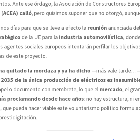
ntos. Ante ese órdago, la Asociación de Constructores Euro
 (
ACEA) calló
, pero quisimos suponer que no otorgó, aunque
unos días para que se lleve a efecto la
reunión
anunciada de
ratégico
de la UE para la
industria automovilística
, donde
os agentes sociales europeos intentarán perfilar los objetivo
as de este proyecto.
ha quitado la mordaza y ya ha dicho
—más vale tarde…—
 2035 de la única producción de eléctricos es inasumibl
apel o documento con membrete, lo que el
mercado
, el gr
nía proclamando desde hace años
: no hay estructura, ni e
a, que pueda hacer viable este voluntarismo político formula
prestidigitación.