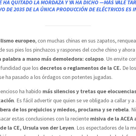
SE HA QUITADO LA MORDAZA Y YA HA DICHO —MÁS VALE TAR
VO DE 2035 DE LA ÚNICA PRODUCCIÓN DE ELÉCTRICOS ES 
lismo europeo
, con muchas chinas en sus zapatos, renquea
 de sus pies los pinchazos y raspones del coche chino y ahora
la palabra a mano más demoledora: colapso
. Un envite co
ofundidad que los
decretos o reglamentos de la CE.
De los
se ha pasado a los órdagos con potentes jugadas.
tencioso ha habido
más silencios y tretas que elocuencias
tación
. Es fácil advertir que quien se ve obligado a callar y a
ibera de los prejuicios y miedos, proclama y se rebela
. N
sacar estas conclusiones con la reciente
misiva de la ACEA a
de la CE, Ursula von der Leyen
. Los espectadores de la m