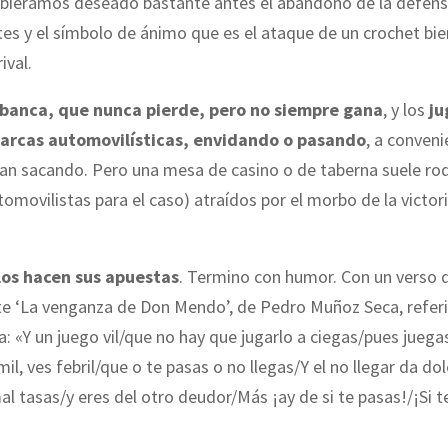
ubiéramos deseado bastante antes el abandono de la defensa
es y el símbolo de ánimo que es el ataque de un crochet bie
ival.
 banca, que nunca pierde, pero no siempre gana
, y los
ju
arcas automovilísticas, envidando o pasando
, a conveni
van sacando. Pero una mesa de casino o de taberna suele ro
tomovilistas para el caso) atraídos por el morbo de la victori
los hacen sus apuestas
. Termino con humor. Con un verso d
te ‘La venganza de Don Mendo’, de Pedro Muñoz Seca, referi
a: «Y un juego vil/que no hay que jugarlo a ciegas/pues juega
mil, ves febril/que o te pasas o no llegas/Y el no llegar da do
al tasas/y eres del otro deudor/Más ¡ay de si te pasas!/¡Si t