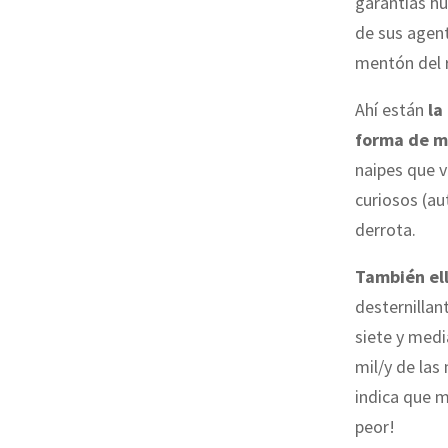
garantías h
de sus agent
mentón del r
Ahí están
la
forma de m
naipes que 
curiosos (au
derrota.
También el
desternillan
siete y medi
mil/y de las 
indica que m
peor!