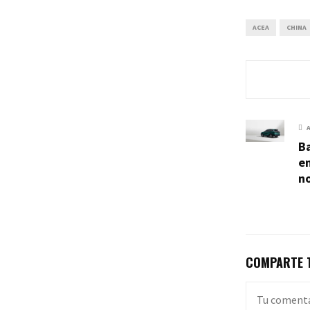
ACEA
CHINA
B
e
n
COMPARTE T