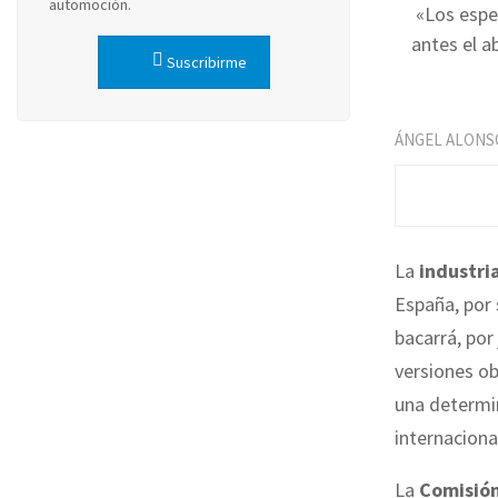
automoción.
«Los espe
antes el a
Suscribirme
ÁNGEL ALONS
La
industri
España, por 
bacarrá, por
versiones o
una determin
internaciona
La
Comisió