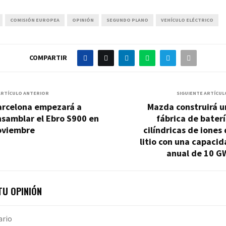
COMISIÓN EUROPEA
OPINIÓN
SEGUNDO PLANO
VEHÍCULO ELÉCTRICO
COMPARTIR
ARTÍCULO ANTERIOR
SIGUIENTE ARTÍCUL
arcelona empezará a
Mazda construirá u
nsamblar el Ebro S900 en
fábrica de bater
oviembre
cilíndricas de iones
litio con una capaci
anual de 10 G
U OPINIÓN