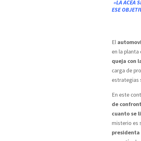
«LA ACEA 
ESE OBJETI
El
automovi
en la planta
queja con 
carga de pr
estrategias 
En este con
de confron
cuanto se l
misterio es 
presidenta 