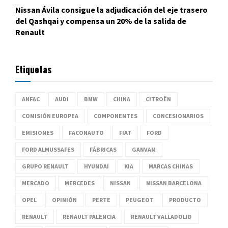
Nissan Ávila consigue la adjudicación del eje trasero
del Qashqai y compensa un 20% de la salida de
Renault
Etiquetas
ANFAC
AUDI
BMW
CHINA
CITROËN
COMISIÓN EUROPEA
COMPONENTES
CONCESIONARIOS
EMISIONES
FACONAUTO
FIAT
FORD
FORD ALMUSSAFES
FÁBRICAS
GANVAM
GRUPO RENAULT
HYUNDAI
KIA
MARCAS CHINAS
MERCADO
MERCEDES
NISSAN
NISSAN BARCELONA
OPEL
OPINIÓN
PERTE
PEUGEOT
PRODUCTO
RENAULT
RENAULT PALENCIA
RENAULT VALLADOLID