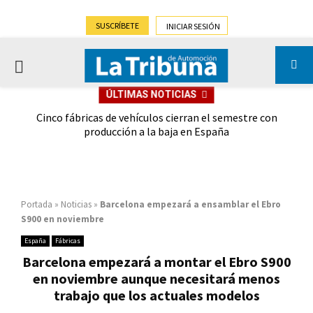
SUSCRÍBETE
INICIAR SESIÓN
PRIMARY
ÚLTIMAS NOTICIAS
MENU
 las
Cinco fábricas de vehículos cierran el semestre con
G
ión
producción a la baja en España
Portada
»
Noticias
»
Barcelona empezará a ensamblar el Ebro
S900 en noviembre
España
Fábricas
Barcelona empezará a montar el Ebro S900
en noviembre aunque necesitará menos
trabajo que los actuales modelos