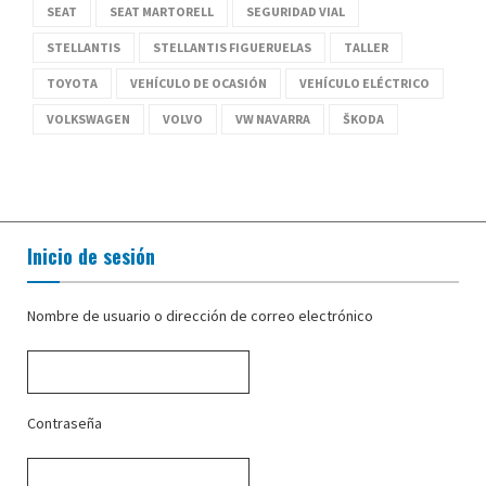
SEAT
SEAT MARTORELL
SEGURIDAD VIAL
STELLANTIS
STELLANTIS FIGUERUELAS
TALLER
TOYOTA
VEHÍCULO DE OCASIÓN
VEHÍCULO ELÉCTRICO
VOLKSWAGEN
VOLVO
VW NAVARRA
ŠKODA
Inicio de sesión
Nombre de usuario o dirección de correo electrónico
Contraseña