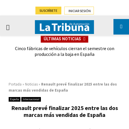
SUSCRÍBETE
INICIAR SESIÓN
PRIMARY
ÚLTIMAS NOTICIAS
MENU
 las
Cinco fábricas de vehículos cierran el semestre con
G
ión
producción a la baja en España
Portada
»
Noticias
»
Renault prevé finalizar 2025 entre las dos
marcas más vendidas de España
España
Internacional
Renault prevé finalizar 2025 entre las dos
marcas más vendidas de España