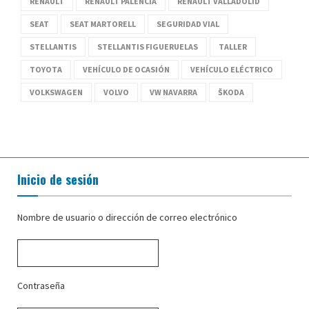
RENAULT
RENAULT PALENCIA
RENAULT VALLADOLID
SEAT
SEAT MARTORELL
SEGURIDAD VIAL
STELLANTIS
STELLANTIS FIGUERUELAS
TALLER
TOYOTA
VEHÍCULO DE OCASIÓN
VEHÍCULO ELÉCTRICO
VOLKSWAGEN
VOLVO
VW NAVARRA
ŠKODA
Inicio de sesión
Nombre de usuario o dirección de correo electrónico
Contraseña