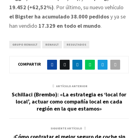
19.452 (+62,52%)
. Por último, su nuevo vehículo
el Bigster ha acumulado 38.000 pedidos
y ya se
han vendido
17.329 en todo el mundo
.
GRUPO RENAULT
RENAULT
RESULTADOS
COMPARTIR
ARTÍCULO ANTERIOR
Schillaci (Brembo): «La estrategia es ‘local for
local’, actuar como compañía local en cada
región en la que estamos»
SIGUIENTE ARTÍCULO
¿Cómo contratar el mejor seguro de coche sin