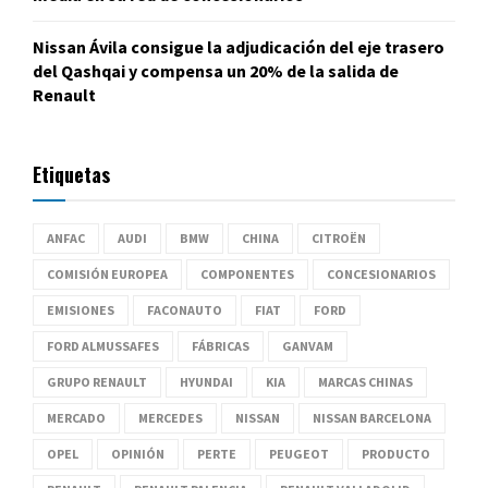
Nissan Ávila consigue la adjudicación del eje trasero
del Qashqai y compensa un 20% de la salida de
Renault
Etiquetas
ANFAC
AUDI
BMW
CHINA
CITROËN
COMISIÓN EUROPEA
COMPONENTES
CONCESIONARIOS
EMISIONES
FACONAUTO
FIAT
FORD
FORD ALMUSSAFES
FÁBRICAS
GANVAM
GRUPO RENAULT
HYUNDAI
KIA
MARCAS CHINAS
MERCADO
MERCEDES
NISSAN
NISSAN BARCELONA
OPEL
OPINIÓN
PERTE
PEUGEOT
PRODUCTO