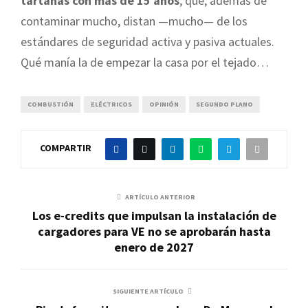
tartanas con más de 15 años
, que, además de
contaminar mucho, distan —mucho— de los
estándares de seguridad activa y pasiva actuales.
Qué manía la de empezar la casa por el tejado…
COMBUSTIÓN
ELÉCTRICOS
OPINIÓN
SEGUNDO PLANO
COMPARTIR
ARTÍCULO ANTERIOR
Los e-credits que impulsan la instalación de
cargadores para VE no se aprobarán hasta
enero de 2027
SIGUIENTE ARTÍCULO