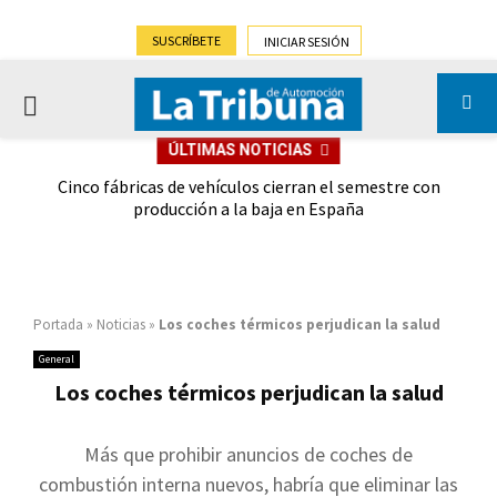
SUSCRÍBETE
INICIAR SESIÓN
PRIMARY
ÚLTIMAS NOTICIAS
MENU
 las
Cinco fábricas de vehículos cierran el semestre con
G
ión
producción a la baja en España
Portada
»
Noticias
»
Los coches térmicos perjudican la salud
General
Los coches térmicos perjudican la salud
Más que prohibir anuncios de coches de
combustión interna nuevos, habría que eliminar las