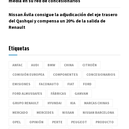
media en su red de concesionarios
Nissan Ávila consigue la adjudicación del eje trasero
del Qashqai y compensa un 20% de la salida de
Renault
Etiquetas
ANFAC
AUDI
BMW
CHINA
CITROËN
COMISIÓN EUROPEA
COMPONENTES
CONCESIONARIOS
EMISIONES
FACONAUTO
FIAT
FORD
FORD ALMUSSAFES
FÁBRICAS
GANVAM
GRUPO RENAULT
HYUNDAI
KIA
MARCAS CHINAS
MERCADO
MERCEDES
NISSAN
NISSAN BARCELONA
OPEL
OPINIÓN
PERTE
PEUGEOT
PRODUCTO