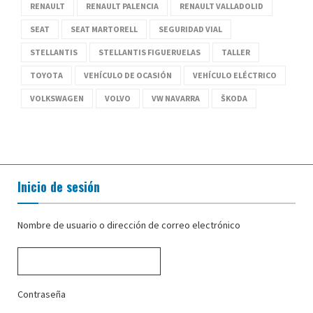
RENAULT
RENAULT PALENCIA
RENAULT VALLADOLID
SEAT
SEAT MARTORELL
SEGURIDAD VIAL
STELLANTIS
STELLANTIS FIGUERUELAS
TALLER
TOYOTA
VEHÍCULO DE OCASIÓN
VEHÍCULO ELÉCTRICO
VOLKSWAGEN
VOLVO
VW NAVARRA
ŠKODA
Inicio de sesión
Nombre de usuario o dirección de correo electrónico
Contraseña