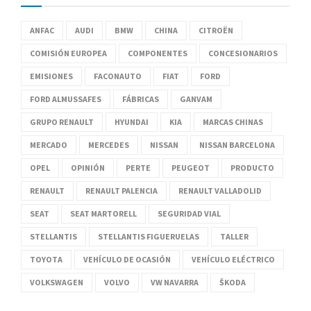
ANFAC
AUDI
BMW
CHINA
CITROËN
COMISIÓN EUROPEA
COMPONENTES
CONCESIONARIOS
EMISIONES
FACONAUTO
FIAT
FORD
FORD ALMUSSAFES
FÁBRICAS
GANVAM
GRUPO RENAULT
HYUNDAI
KIA
MARCAS CHINAS
MERCADO
MERCEDES
NISSAN
NISSAN BARCELONA
OPEL
OPINIÓN
PERTE
PEUGEOT
PRODUCTO
RENAULT
RENAULT PALENCIA
RENAULT VALLADOLID
SEAT
SEAT MARTORELL
SEGURIDAD VIAL
STELLANTIS
STELLANTIS FIGUERUELAS
TALLER
TOYOTA
VEHÍCULO DE OCASIÓN
VEHÍCULO ELÉCTRICO
VOLKSWAGEN
VOLVO
VW NAVARRA
ŠKODA