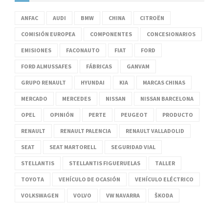
ANFAC
AUDI
BMW
CHINA
CITROËN
COMISIÓN EUROPEA
COMPONENTES
CONCESIONARIOS
EMISIONES
FACONAUTO
FIAT
FORD
FORD ALMUSSAFES
FÁBRICAS
GANVAM
GRUPO RENAULT
HYUNDAI
KIA
MARCAS CHINAS
MERCADO
MERCEDES
NISSAN
NISSAN BARCELONA
OPEL
OPINIÓN
PERTE
PEUGEOT
PRODUCTO
RENAULT
RENAULT PALENCIA
RENAULT VALLADOLID
SEAT
SEAT MARTORELL
SEGURIDAD VIAL
STELLANTIS
STELLANTIS FIGUERUELAS
TALLER
TOYOTA
VEHÍCULO DE OCASIÓN
VEHÍCULO ELÉCTRICO
VOLKSWAGEN
VOLVO
VW NAVARRA
ŠKODA