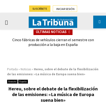
SUSCRÍBETE
INICIAR SESIÓN
PRIMARY
ÚLTIMAS NOTICIAS
MENU
 las
Cinco fábricas de vehículos cierran el semestre con
G
ión
producción a la baja en España
Portada
»
Noticias
»
Hereu, sobre el debate de la flexibilización
de las emisiones: «La música de Europa suena bien»
Ecoauto
España
Hereu, sobre el debate de la flexibilización
de las emisiones: «La música de Europa
suena bien»