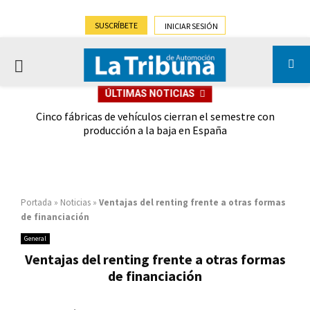
SUSCRÍBETE
INICIAR SESIÓN
PRIMARY
ÚLTIMAS NOTICIAS
MENU
 las
Cinco fábricas de vehículos cierran el semestre con
G
ión
producción a la baja en España
Portada
»
Noticias
»
Ventajas del renting frente a otras formas
de financiación
General
Ventajas del renting frente a otras formas
de financiación