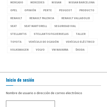
MERCADO
MERCEDES
NISSAN
NISSAN BARCELONA
OPEL
OPINIÓN
PERTE
PEUGEOT
PRODUCTO
RENAULT
RENAULT PALENCIA
RENAULT VALLADOLID
SEAT
SEAT MARTORELL
SEGURIDAD VIAL
STELLANTIS
STELLANTIS FIGUERUELAS
TALLER
TOYOTA
VEHÍCULO DE OCASIÓN
VEHÍCULO ELÉCTRICO
VOLKSWAGEN
VOLVO
VW NAVARRA
ŠKODA
Inicio de sesión
Nombre de usuario o dirección de correo electrónico