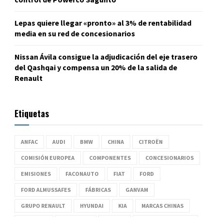
Lepas quiere llegar «pronto» al 3% de rentabilidad
media en su red de concesionarios
Nissan Ávila consigue la adjudicación del eje trasero
del Qashqai y compensa un 20% de la salida de
Renault
Etiquetas
ANFAC
AUDI
BMW
CHINA
CITROËN
COMISIÓN EUROPEA
COMPONENTES
CONCESIONARIOS
EMISIONES
FACONAUTO
FIAT
FORD
FORD ALMUSSAFES
FÁBRICAS
GANVAM
GRUPO RENAULT
HYUNDAI
KIA
MARCAS CHINAS