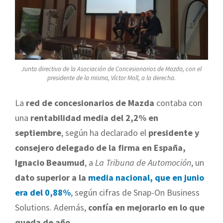
Junta directiva de la Asociación de Concesionarios de Mazda, con el
presidente de la misma, Víctor Moll, a la derecha.
La
red de concesionarios de Mazda
contaba con
una
rentabilidad media del 2,2% en
septiembre
, según ha declarado el
presidente y
consejero delegado de la firma en España,
Ignacio Beaumud
, a
La Tribuna de Automoción
, un
dato superior a la
media nacional, que en junio
era del 0,88%
, según cifras de Snap-On Business
Solutions. Además,
confía en mejorarlo en lo que
queda de año
.