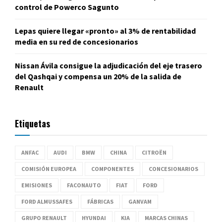
control de Powerco Sagunto
Lepas quiere llegar «pronto» al 3% de rentabilidad
media en su red de concesionarios
Nissan Ávila consigue la adjudicación del eje trasero
del Qashqai y compensa un 20% de la salida de
Renault
Etiquetas
ANFAC
AUDI
BMW
CHINA
CITROËN
COMISIÓN EUROPEA
COMPONENTES
CONCESIONARIOS
EMISIONES
FACONAUTO
FIAT
FORD
FORD ALMUSSAFES
FÁBRICAS
GANVAM
GRUPO RENAULT
HYUNDAI
KIA
MARCAS CHINAS