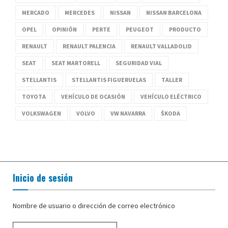
MERCADO
MERCEDES
NISSAN
NISSAN BARCELONA
OPEL
OPINIÓN
PERTE
PEUGEOT
PRODUCTO
RENAULT
RENAULT PALENCIA
RENAULT VALLADOLID
SEAT
SEAT MARTORELL
SEGURIDAD VIAL
STELLANTIS
STELLANTIS FIGUERUELAS
TALLER
TOYOTA
VEHÍCULO DE OCASIÓN
VEHÍCULO ELÉCTRICO
VOLKSWAGEN
VOLVO
VW NAVARRA
ŠKODA
Inicio de sesión
Nombre de usuario o dirección de correo electrónico