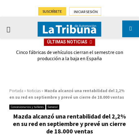
SUSCRÍBETE
INICIAR SESIÓN
PRIMARY
ÚLTIMAS NOTICIAS
MENU
 las
Cinco fábricas de vehículos cierran el semestre con
G
ión
producción a la baja en España
Portada
»
Noticias
»
Mazda alcanzó una rentabilidad del 2,2%
en su red en septiembre y prevé un cierre de 18.000 ventas
Concesionarios y talleres
General
Mazda alcanzó una rentabilidad del 2,2%
en su red en septiembre y prevé un cierre
de 18.000 ventas