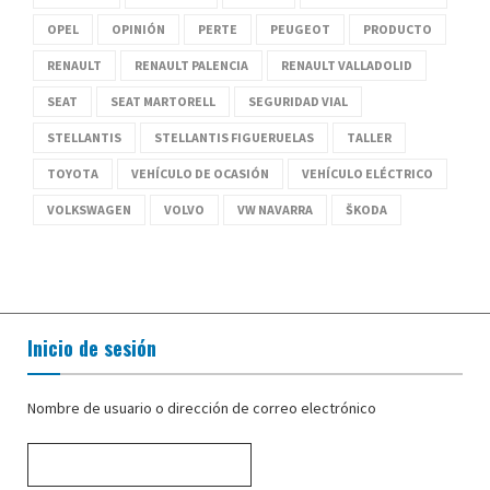
OPEL
OPINIÓN
PERTE
PEUGEOT
PRODUCTO
RENAULT
RENAULT PALENCIA
RENAULT VALLADOLID
SEAT
SEAT MARTORELL
SEGURIDAD VIAL
STELLANTIS
STELLANTIS FIGUERUELAS
TALLER
TOYOTA
VEHÍCULO DE OCASIÓN
VEHÍCULO ELÉCTRICO
VOLKSWAGEN
VOLVO
VW NAVARRA
ŠKODA
Inicio de sesión
Nombre de usuario o dirección de correo electrónico