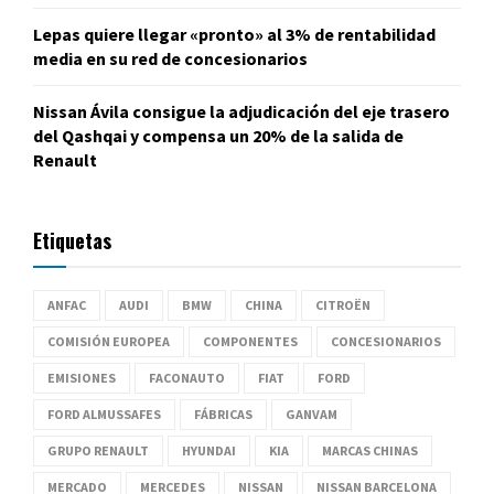
Lepas quiere llegar «pronto» al 3% de rentabilidad
media en su red de concesionarios
Nissan Ávila consigue la adjudicación del eje trasero
del Qashqai y compensa un 20% de la salida de
Renault
Etiquetas
ANFAC
AUDI
BMW
CHINA
CITROËN
COMISIÓN EUROPEA
COMPONENTES
CONCESIONARIOS
EMISIONES
FACONAUTO
FIAT
FORD
FORD ALMUSSAFES
FÁBRICAS
GANVAM
GRUPO RENAULT
HYUNDAI
KIA
MARCAS CHINAS
MERCADO
MERCEDES
NISSAN
NISSAN BARCELONA