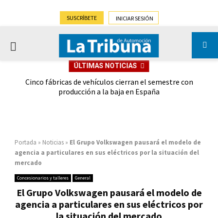
SUSCRÍBETE
INICIAR SESIÓN
PRIMARY
ÚLTIMAS NOTICIAS
MENU
 las
Cinco fábricas de vehículos cierran el semestre con
G
ión
producción a la baja en España
Portada
»
Noticias
»
El Grupo Volkswagen pausará el modelo de
agencia a particulares en sus eléctricos por la situación del
mercado
Concesionarios y talleres
General
El Grupo Volkswagen pausará el modelo de
agencia a particulares en sus eléctricos por
la situación del mercado