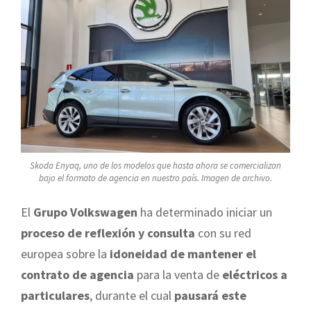
Skoda Enyaq, uno de los modelos que hasta ahora se comercializan
bajo el formato de agencia en nuestro país. Imagen de archivo.
El
Grupo Volkswagen
ha determinado iniciar un
proceso de reflexión y consulta
con su red
europea sobre la
idoneidad de mantener el
contrato de agencia
para la venta de
eléctricos a
particulares
, durante el cual
pausará este