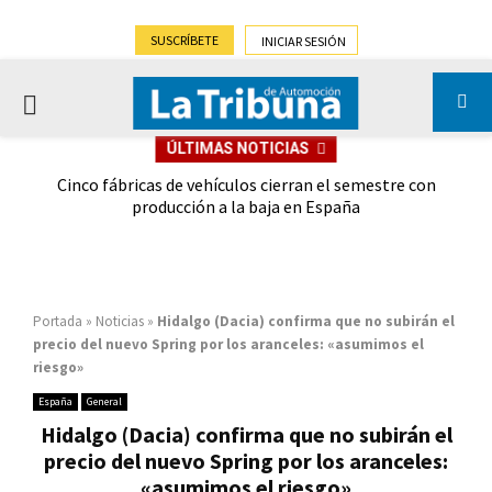
SUSCRÍBETE
INICIAR SESIÓN
PRIMARY
ÚLTIMAS NOTICIAS
MENU
 las
Cinco fábricas de vehículos cierran el semestre con
G
ión
producción a la baja en España
Portada
»
Noticias
»
Hidalgo (Dacia) confirma que no subirán el
precio del nuevo Spring por los aranceles: «asumimos el
riesgo»
España
General
Hidalgo (Dacia) confirma que no subirán el
precio del nuevo Spring por los aranceles:
«asumimos el riesgo»