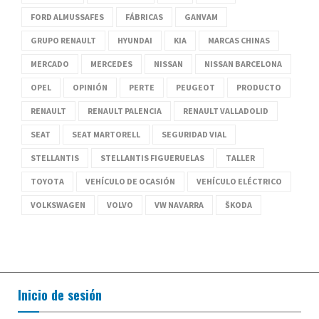
FORD ALMUSSAFES
FÁBRICAS
GANVAM
GRUPO RENAULT
HYUNDAI
KIA
MARCAS CHINAS
MERCADO
MERCEDES
NISSAN
NISSAN BARCELONA
OPEL
OPINIÓN
PERTE
PEUGEOT
PRODUCTO
RENAULT
RENAULT PALENCIA
RENAULT VALLADOLID
SEAT
SEAT MARTORELL
SEGURIDAD VIAL
STELLANTIS
STELLANTIS FIGUERUELAS
TALLER
TOYOTA
VEHÍCULO DE OCASIÓN
VEHÍCULO ELÉCTRICO
VOLKSWAGEN
VOLVO
VW NAVARRA
ŠKODA
Inicio de sesión