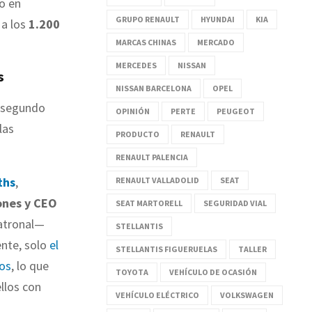
ro en
GRUPO RENAULT
HYUNDAI
KIA
 a los
1.200
MARCAS CHINAS
MERCADO
MERCEDES
NISSAN
s
NISSAN BARCELONA
OPEL
l segundo
OPINIÓN
PERTE
PEUGEOT
las
PRODUCTO
RENAULT
RENAULT PALENCIA
ths
,
RENAULT VALLADOLID
SEAT
ones y CEO
SEAT MARTORELL
SEGURIDAD VIAL
patronal—
STELLANTIS
ente, solo
el
STELLANTIS FIGUERUELAS
TALLER
cos
, lo que
TOYOTA
VEHÍCULO DE OCASIÓN
llos con
VEHÍCULO ELÉCTRICO
VOLKSWAGEN