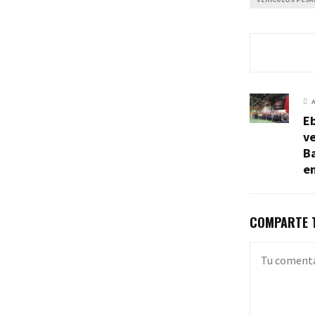
E
ve
B
e
COMPARTE T