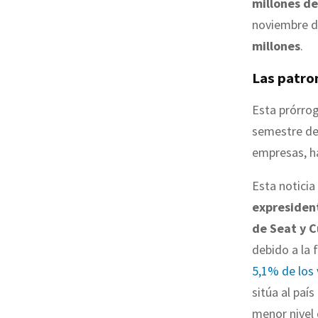
millones de
noviembre d
millones
.
Las patron
Esta prórrog
semestre del
empresas, h
Esta noticia
expresident
de Seat y 
debido a la 
5,1% de los 
sitúa al paí
menor nivel