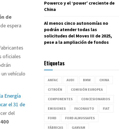
Powerco y el ‘power’ creciente de
China
ón de
Al menos cinco autonomías no
a de espera
podrán atender todas las
solicitudes del Moves III de 2025,
pese a la ampliación de fondos
Fabricantes
 oficiales
Etiquetas
odrán
 un vehículo
ANFAC
AUDI
BMW
CHINA
CITROËN
COMISIÓN EUROPEA
 la Energía
COMPONENTES
CONCESIONARIOS
car el 31 de
EMISIONES
FACONAUTO
FIAT
cer del
FORD
FORD ALMUSSAFES
n
400
FÁBRICAS
GANVAM