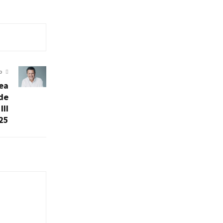
O
nea
 de
III
25