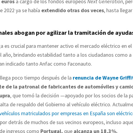
 euros
a cargo de los fondos europeos
Next Generation
, pe
e 2022 ya se había
extendido otras
dos veces
, hasta llegar
ales abogan por agilizar la tramitación de ayuda
a es crucial para mantener activo el mercado eléctrico en e
 año, brindando estabilidad tanto a los ciudadanos como a 
an indicado tanto Anfac como Faconauto.
 llega poco tiempo después de la
renuncia de Wayne Griffi
e de la patronal de fabricantes de automóviles y cami
Cupra
, que tomó la decisión —apoyado por los socios de la 
falta de respaldo del Gobierno al vehículo eléctrico. Actualm
vehículos matriculados por empresas en España son eléctri
s por detrás de muchos de sus vecinos europeos, incluso aque
 de ingresos como
Portugal,
que
alcanza un 18,3%.