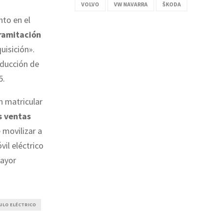
VOLVO
VW NAVARRA
ŠKODA
to en el
tramitación
uisición».
educción de
5.
n matricular
s ventas
 movilizar a
il eléctrico
mayor
ULO ELÉCTRICO