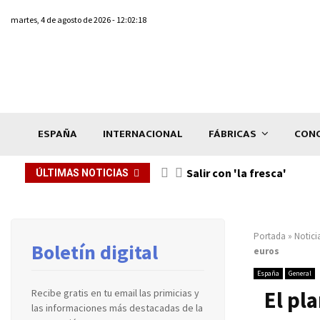
martes, 4 de agosto de 2026 - 12:02:18
ESPAÑA
INTERNACIONAL
FÁBRICAS
CONC
Salir con 'la fresca'
ÚLTIMAS NOTICIAS
Portada
»
Notici
Boletín digital
euros
España
General
El pl
Recibe gratis en tu email las primicias y
las informaciones más destacadas de la