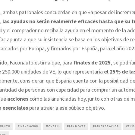
, ambas patronales concuerdan en que «a pesar del incremen
,
las ayudas no serán realmente eficaces hasta que su 
l
y el comprador no reciba la ayuda en el momento de la adq
c apunta a que su insistencia se basa en los objetivos de r
arcados por Europa, y firmados por España, para el año 202
tido, Faconauto estima que, para
finales de 2025
, se podría
 250.000 unidades de VE, lo que representaría
el 25% de la
nalmente, consideran que España cuenta con la posibilidad de
antidad de personas con capacidad para comprar un automóv
que
acciones
como las anunciadas hoy, junto con otras de 
n
esenciales
para atraer a ese público objetivo.
ONAUTO
FINANCIACIÓN
MOVES III
PLAN MOVES
PLANES DE AYUDA
VEHÍC
ADOS