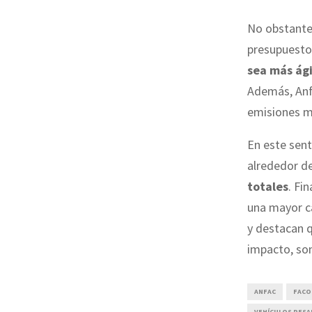
No obstante
presupuesto
sea más ági
Además, Anfa
emisiones m
En este sen
alrededor de
totales
. Fi
una mayor c
y destacan 
impacto, so
ANFAC
FAC
VEHÍCULOS PES