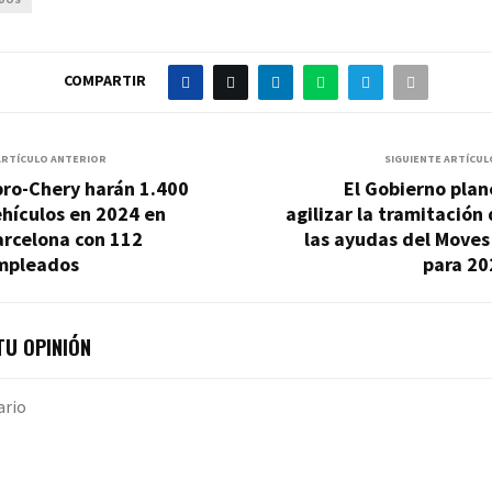
COMPARTIR
ARTÍCULO ANTERIOR
SIGUIENTE ARTÍCUL
bro-Chery harán 1.400
El Gobierno pla
hículos en 2024 en
agilizar la tramitación
arcelona con 112
las ayudas del Moves 
mpleados
para 20
U OPINIÓN