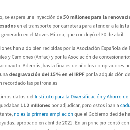
o, se espera una inyección de
50 millones para la renovaci
pesados
en el transporte por carretera para atender a la list
 generado en el Moves Mitma, que concluyó el 30 de abril.
iones han
sido bien recibidas por la Asociación Española de 
es y Camiones (Anfac) y por la Asociación de concesionarios
Faconauto. Además, hasta finales de año los compradores p
 una
desgravación del 15% en el IRPF
por la adquisición de
an recordado las patronales.
ltimos datos del
Instituto para la Diversificación y Ahorro de
 quedaban
112 millones
por adjudicar, pero estos iban a
cadu
stante,
no es la primera ampliación
que el Gobierno decide ha
ayudas,
aprobado en abril de 2021. En un principio contó co