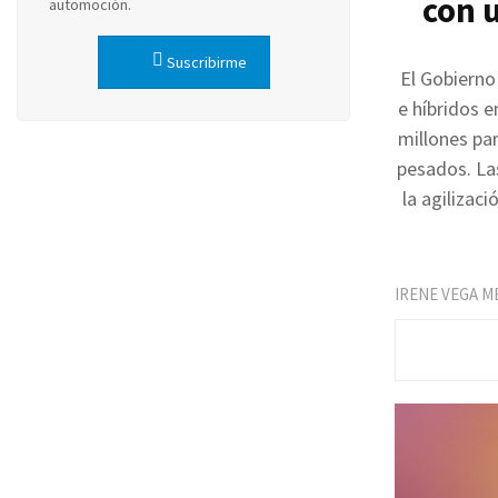
con 
automoción.
Suscribirme
El Gobierno
e híbridos 
millones pa
pesados. La
la agilizac
IRENE VEGA M