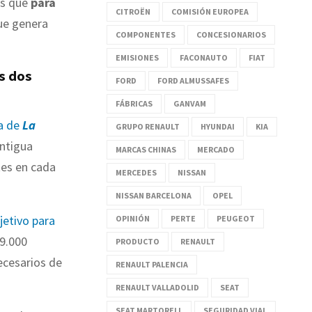
as que
para
CITROËN
COMISIÓN EUROPEA
que genera
COMPONENTES
CONCESIONARIOS
EMISIONES
FACONAUTO
FIAT
s dos
FORD
FORD ALMUSSAFES
FÁBRICAS
GANVAM
sa de
La
GRUPO RENAULT
HYUNDAI
KIA
antigua
MARCAS CHINAS
MERCADO
tes en cada
MERCEDES
NISSAN
NISSAN BARCELONA
OPEL
jetivo para
OPINIÓN
PERTE
PEUGEOT
29.000
PRODUCTO
RENAULT
ecesarios de
RENAULT PALENCIA
RENAULT VALLADOLID
SEAT
SEAT MARTORELL
SEGURIDAD VIAL