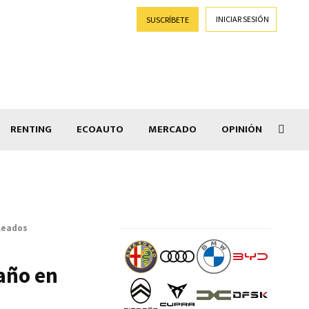
INICIAR SESIÓN
SUSCRÍBETE
RENTING
ECOAUTO
MERCADO
OPINIÓN
Goti
pleados
año en