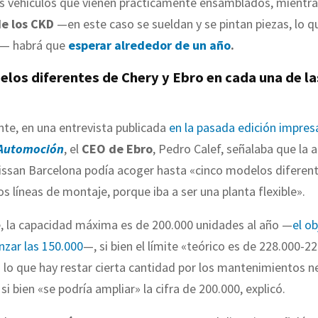
os vehículos que vienen prácticamente ensamblados, mientr
de los CKD
—en este caso se sueldan y se pintan piezas, lo 
— habrá que
esperar alrededor de un año
.
elos diferentes de Chery y Ebro en cada una de la
te, en una entrevista publicada
en la pasada edición impre
 Automoción
, el
CEO de Ebro
, Pedro Calef, señalaba que la 
Nissan Barcelona podía acoger hasta «cinco modelos diferen
os líneas de montaje, porque iba a ser una planta flexible».
, la capacidad máxima es de 200.000 unidades al año —
el ob
nzar las 150.000
—, si bien el límite «teórico es de 228.000-2
a lo que hay restar cierta cantidad por los mantenimientos n
si bien «se podría ampliar» la cifra de 200.000, explicó.