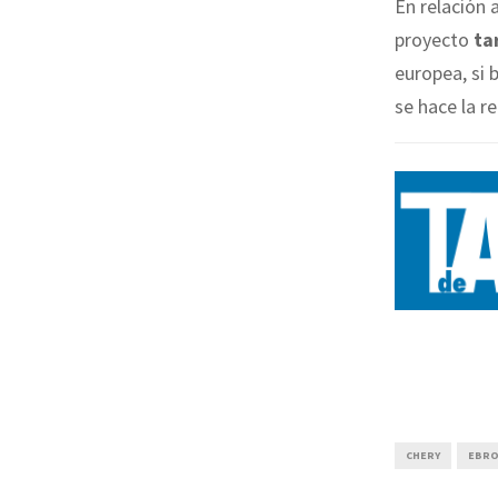
En relación 
proyecto
ta
europea, si 
se hace la r
CHERY
EBR