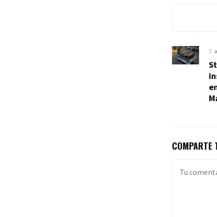
St
in
e
M
COMPARTE T