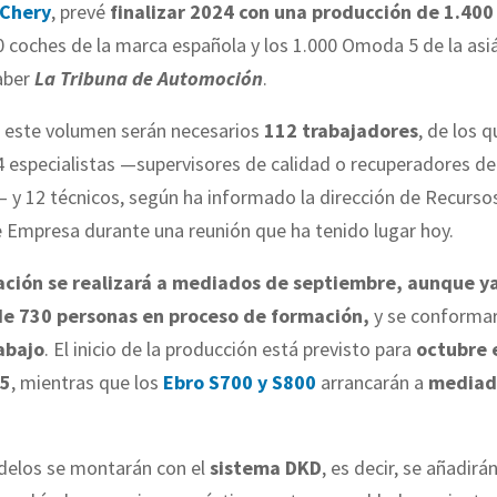
Chery
, prevé
finalizar 2024 con una producción de 1.40
0 coches de la marca española y los 1.000 Omoda 5 de la asi
aber
La Tribuna de Automoción
.
r este volumen serán necesarios
112 trabajadores
, de los 
4 especialistas —supervisores de calidad o recuperadores de
— y 12 técnicos, según ha informado la dirección de Recur
 Empresa durante una reunión que ha tenido lugar hoy.
ación se realizará a mediados de septiembre, aunque y
de 730 personas en proceso de formación,
y se conforma
abajo
. El inicio de la producción está previsto para
octubre 
 5
, mientras que los
Ebro S700 y S800
arrancarán a
mediad
delos se montarán con el
sistema DKD
, es decir, se añadirá