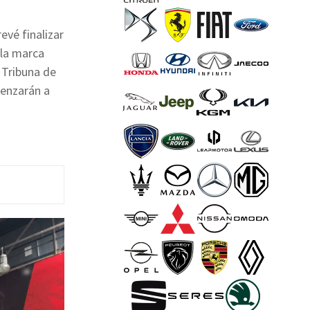
vé finalizar
 la marca
 Tribuna de
enzarán a