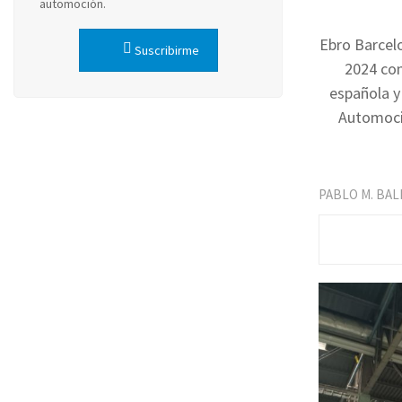
automoción.
Ebro Barcel
Suscribirme
2024 con
española y
Automoci
PABLO M. BA