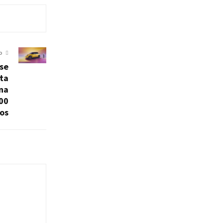
O
 se
ta
na
200
ros