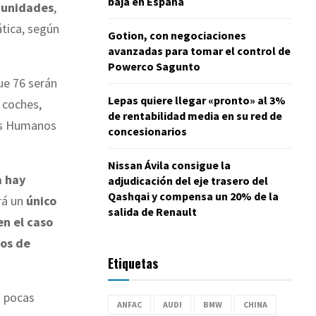
baja en España
0 unidades
,
ática, según
Gotion, con negociaciones
avanzadas para tomar el control de
Powerco Sagunto
que 76 serán
Lepas quiere llegar «pronto» al 3%
 coches,
de rentabilidad media en su red de
sos Humanos
concesionarios
Nissan Ávila consigue la
a hay
adjudicación del eje trasero del
Qashqai y compensa un 20% de la
rá un
único
salida de Renault
en el caso
os de
Etiquetas
n pocas
ANFAC
AUDI
BMW
CHINA