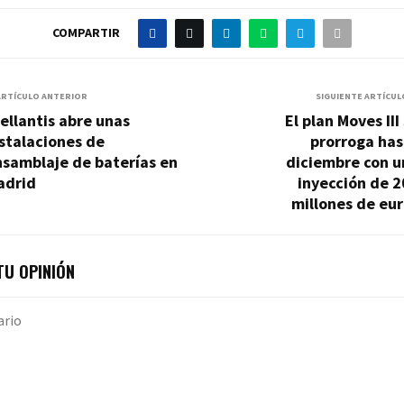
COMPARTIR
ARTÍCULO ANTERIOR
SIGUIENTE ARTÍCUL
ellantis abre unas
El plan Moves III
stalaciones de
prorroga has
nsamblaje de baterías en
diciembre con u
adrid
inyección de 
millones de eu
U OPINIÓN