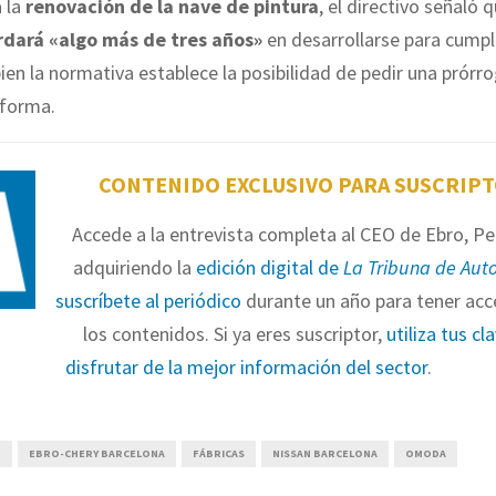
a la
renovación de la nave de pintura
, el directivo señaló q
rdará «algo más de tres años»
en desarrollarse para cumpli
bien la normativa establece la posibilidad de pedir una prórr
eforma.
CONTENIDO EXCLUSIVO PARA SUSCRIP
Accede a la entrevista completa al CEO de Ebro, Pe
adquiriendo la
edición digital de
La Tribuna de Aut
suscríbete al periódico
durante un año para tener acc
los contenidos. Si ya eres suscriptor,
utiliza tus cl
disfrutar de la mejor información del sector
.
O
EBRO-CHERY BARCELONA
FÁBRICAS
NISSAN BARCELONA
OMODA