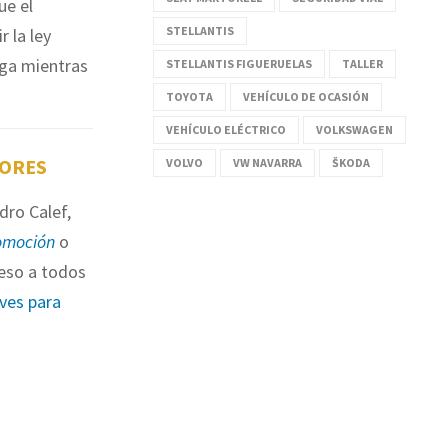
ue el
STELLANTIS
r la ley
oga mientras
STELLANTIS FIGUERUELAS
TALLER
TOYOTA
VEHÍCULO DE OCASIÓN
VEHÍCULO ELÉCTRICO
VOLKSWAGEN
TORES
VOLVO
VW NAVARRA
ŠKODA
dro Calef,
omoción
o
eso a todos
aves para