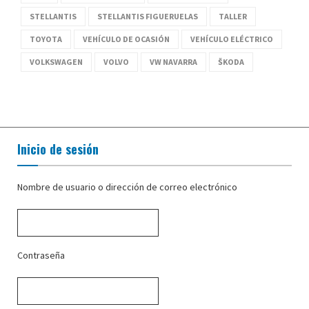
STELLANTIS
STELLANTIS FIGUERUELAS
TALLER
TOYOTA
VEHÍCULO DE OCASIÓN
VEHÍCULO ELÉCTRICO
VOLKSWAGEN
VOLVO
VW NAVARRA
ŠKODA
Inicio de sesión
Nombre de usuario o dirección de correo electrónico
Contraseña