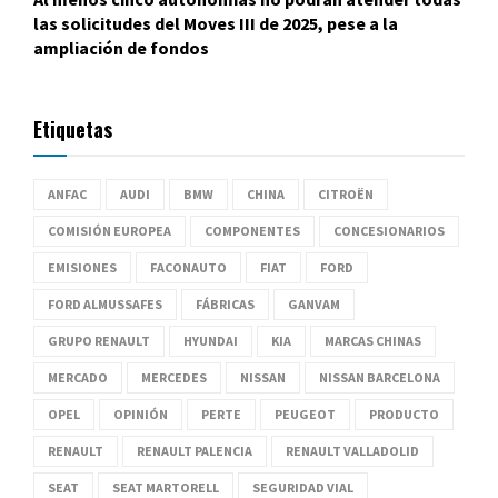
las solicitudes del Moves III de 2025, pese a la
ampliación de fondos
Etiquetas
ANFAC
AUDI
BMW
CHINA
CITROËN
COMISIÓN EUROPEA
COMPONENTES
CONCESIONARIOS
EMISIONES
FACONAUTO
FIAT
FORD
FORD ALMUSSAFES
FÁBRICAS
GANVAM
GRUPO RENAULT
HYUNDAI
KIA
MARCAS CHINAS
MERCADO
MERCEDES
NISSAN
NISSAN BARCELONA
OPEL
OPINIÓN
PERTE
PEUGEOT
PRODUCTO
RENAULT
RENAULT PALENCIA
RENAULT VALLADOLID
SEAT
SEAT MARTORELL
SEGURIDAD VIAL