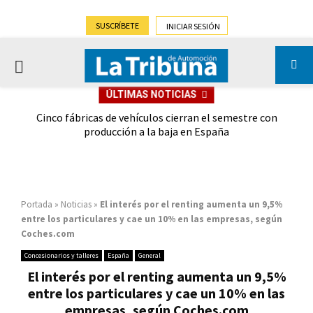
SUSCRÍBETE
INICIAR SESIÓN
PRIMARY
ÚLTIMAS NOTICIAS
MENU
 las
Cinco fábricas de vehículos cierran el semestre con
G
ión
producción a la baja en España
Portada
»
Noticias
»
El interés por el renting aumenta un 9,5%
entre los particulares y cae un 10% en las empresas, según
Coches.com
Concesionarios y talleres
España
General
El interés por el renting aumenta un 9,5%
entre los particulares y cae un 10% en las
empresas, según Coches.com