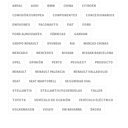
ANFAC
AUDI
BMW
CHINA
CITROËN
COMISIÓN EUROPEA
COMPONENTES
CONCESIONARIOS
EMISIONES
FACONAUTO
FIAT
FORD
FORD ALMUSSAFES
FÁBRICAS
GANVAM
GRUPO RENAULT
HYUNDAI
KIA
MARCAS CHINAS
MERCADO
MERCEDES
NISSAN
NISSAN BARCELONA
OPEL
OPINIÓN
PERTE
PEUGEOT
PRODUCTO
RENAULT
RENAULT PALENCIA
RENAULT VALLADOLID
SEAT
SEAT MARTORELL
SEGURIDAD VIAL
STELLANTIS
STELLANTIS FIGUERUELAS
TALLER
TOYOTA
VEHÍCULO DE OCASIÓN
VEHÍCULO ELÉCTRICO
VOLKSWAGEN
VOLVO
VW NAVARRA
ŠKODA