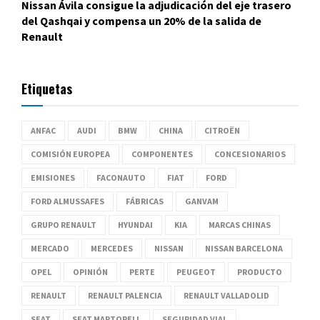
Nissan Ávila consigue la adjudicación del eje trasero
del Qashqai y compensa un 20% de la salida de
Renault
Etiquetas
ANFAC
AUDI
BMW
CHINA
CITROËN
COMISIÓN EUROPEA
COMPONENTES
CONCESIONARIOS
EMISIONES
FACONAUTO
FIAT
FORD
FORD ALMUSSAFES
FÁBRICAS
GANVAM
GRUPO RENAULT
HYUNDAI
KIA
MARCAS CHINAS
MERCADO
MERCEDES
NISSAN
NISSAN BARCELONA
OPEL
OPINIÓN
PERTE
PEUGEOT
PRODUCTO
RENAULT
RENAULT PALENCIA
RENAULT VALLADOLID
SEAT
SEAT MARTORELL
SEGURIDAD VIAL