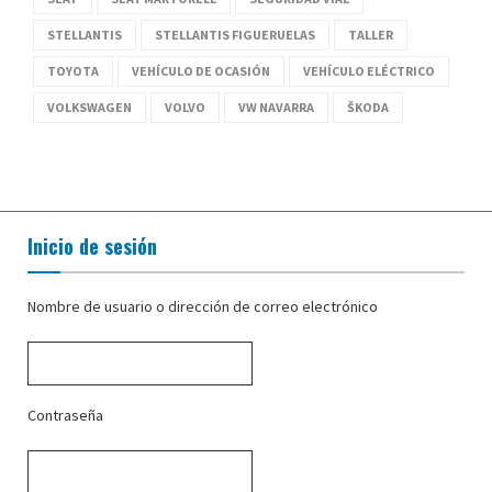
STELLANTIS
STELLANTIS FIGUERUELAS
TALLER
TOYOTA
VEHÍCULO DE OCASIÓN
VEHÍCULO ELÉCTRICO
VOLKSWAGEN
VOLVO
VW NAVARRA
ŠKODA
Inicio de sesión
Nombre de usuario o dirección de correo electrónico
Contraseña