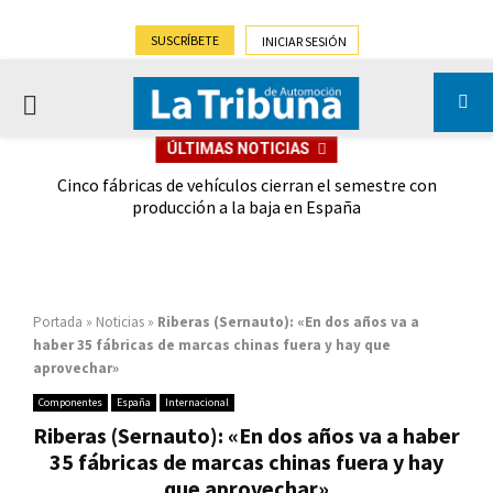
SUSCRÍBETE
INICIAR SESIÓN
PRIMARY
ÚLTIMAS NOTICIAS
MENU
 las
Cinco fábricas de vehículos cierran el semestre con
G
ión
producción a la baja en España
Portada
»
Noticias
»
Riberas (Sernauto): «En dos años va a
haber 35 fábricas de marcas chinas fuera y hay que
aprovechar»
Componentes
España
Internacional
Riberas (Sernauto): «En dos años va a haber
35 fábricas de marcas chinas fuera y hay
que aprovechar»