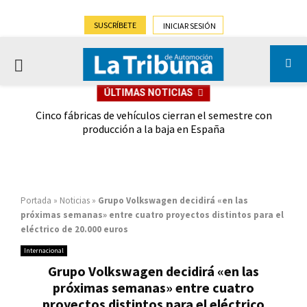
SUSCRÍBETE
INICIAR SESIÓN
PRIMARY
ÚLTIMAS NOTICIAS
MENU
 las
Cinco fábricas de vehículos cierran el semestre con
G
ión
producción a la baja en España
Portada
»
Noticias
»
Grupo Volkswagen decidirá «en las
próximas semanas» entre cuatro proyectos distintos para el
eléctrico de 20.000 euros
Internacional
Grupo Volkswagen decidirá «en las
próximas semanas» entre cuatro
proyectos distintos para el eléctrico