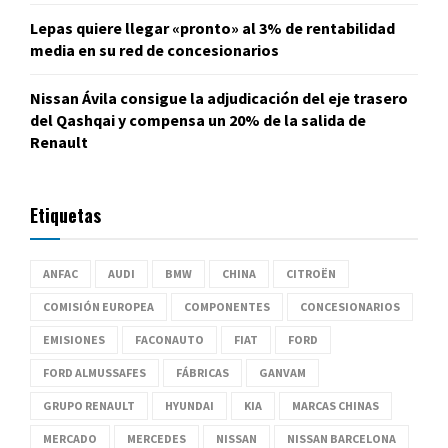
Lepas quiere llegar «pronto» al 3% de rentabilidad
media en su red de concesionarios
Nissan Ávila consigue la adjudicación del eje trasero
del Qashqai y compensa un 20% de la salida de
Renault
Etiquetas
ANFAC
AUDI
BMW
CHINA
CITROËN
COMISIÓN EUROPEA
COMPONENTES
CONCESIONARIOS
EMISIONES
FACONAUTO
FIAT
FORD
FORD ALMUSSAFES
FÁBRICAS
GANVAM
GRUPO RENAULT
HYUNDAI
KIA
MARCAS CHINAS
MERCADO
MERCEDES
NISSAN
NISSAN BARCELONA