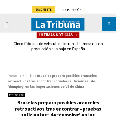
SUSCRÍBETE
INICIAR SESIÓN
PRIMARY
ÚLTIMAS NOTICIAS
MENU
 las
Cinco fábricas de vehículos cierran el semestre con
G
ión
producción a la baja en España
Portada
»
Noticias
»
Bruselas prepara posibles aranceles
retroactivos tras encontrar «pruebas suficientes» de
‘dumping’ en las importaciones de VE de China
Internacional
Bruselas prepara posibles aranceles
retroactivos tras encontrar «pruebas
suficientes» de ‘dumping’ en las