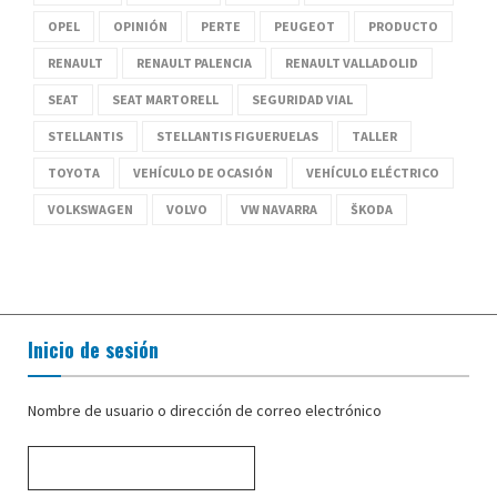
OPEL
OPINIÓN
PERTE
PEUGEOT
PRODUCTO
RENAULT
RENAULT PALENCIA
RENAULT VALLADOLID
SEAT
SEAT MARTORELL
SEGURIDAD VIAL
STELLANTIS
STELLANTIS FIGUERUELAS
TALLER
TOYOTA
VEHÍCULO DE OCASIÓN
VEHÍCULO ELÉCTRICO
VOLKSWAGEN
VOLVO
VW NAVARRA
ŠKODA
Inicio de sesión
Nombre de usuario o dirección de correo electrónico