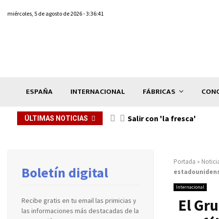
miércoles, 5 de agosto de 2026 - 3:36:41
ESPAÑA
INTERNACIONAL
FÁBRICAS
CONC
Salir con 'la fresca'
ÚLTIMAS NOTICIAS
Portada
»
Notici
Boletín digital
estadouniden
Internacional
El Gr
Recibe gratis en tu email las primicias y
las informaciones más destacadas de la