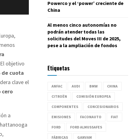
Powerco y el ‘power’ creciente de
China
Al menos cinco autonomías no
podrán atender todas las
Europa,
solicitudes del Moves III de 2025,
l menos
pese a la ampliación de fondos
ra
 El objetivo
Etiquetas
de cuota
dera clave el
ANFAC
AUDI
BMW
CHINA
o cero
CITROËN
COMISIÓN EUROPEA
COMPONENTES
CONCESIONARIOS
ión a
EMISIONES
FACONAUTO
FIAT
 Chattanooga
FORD
FORD ALMUSSAFES
o,
FÁBRICAS
GANVAM