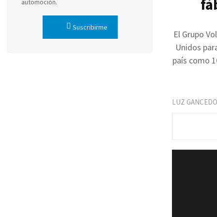
fá
automoción.
Suscribirme
El Grupo Vo
Unidos para
país como 10
LUZ GANCED