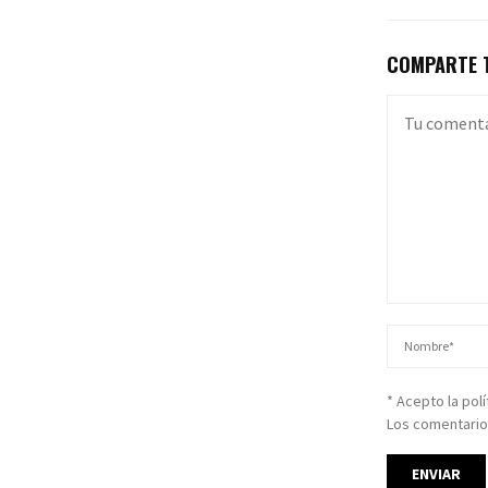
COMPARTE T
* Acepto la pol
Los comentario