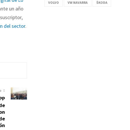
VOLVO
VW NAVARRA
ŠKODA
nte un año
suscriptor,
ón del sector
.
O
 PP
 de
on
de
ón