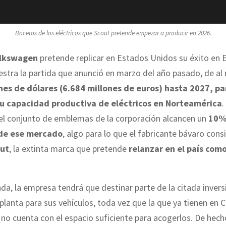
Bocetos de los eléctricos que Scout pretende empezar a producir en 2026.
lkswagen
pretende replicar en Estados Unidos su éxito en 
tra la partida que anunció en marzo del año pasado, de a
nes de dólares (6.684 millones de euros) hasta 2027, pa
u capacidad productiva de eléctricos en Norteamérica
.
 el conjunto de emblemas de la corporación alcancen un
10% 
 de ese mercado
, algo para lo que el fabricante bávaro consi
ut
, la extinta marca que pretende
relanzar en el país com
ada, la empresa tendrá que destinar parte de la citada invers
 planta para sus vehículos, toda vez que la que ya tienen en
no cuenta con el espacio suficiente para acogerlos. De hech