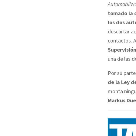
Automobilw
tomado la d
los dos aut
descartar a
contactos. 
Supervisió
una de las d
Por su parte
de la Ley d
monta ningun
Markus Du