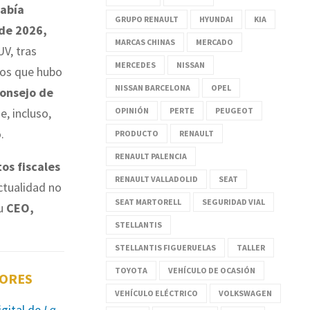
había
GRUPO RENAULT
HYUNDAI
KIA
sde 2026,
MARCAS CHINAS
MERCADO
UV, tras
MERCEDES
NISSAN
los que hubo
NISSAN BARCELONA
OPEL
Consejo de
OPINIÓN
PERTE
PEUGEOT
e, incluso,
.
PRODUCTO
RENAULT
RENAULT PALENCIA
tos fiscales
RENAULT VALLADOLID
SEAT
ctualidad no
SEAT MARTORELL
SEGURIDAD VIAL
Su
CEO,
STELLANTIS
STELLANTIS FIGUERUELAS
TALLER
TOYOTA
VEHÍCULO DE OCASIÓN
TORES
VEHÍCULO ELÉCTRICO
VOLKSWAGEN
igital de
La