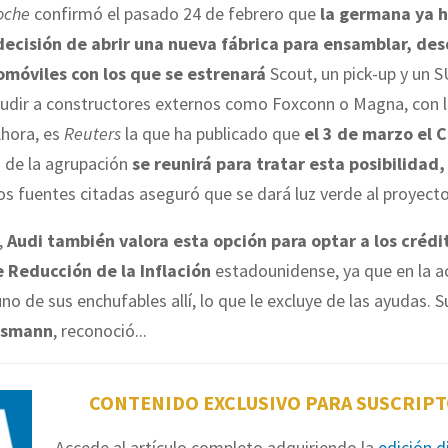
oche
confirmó el pasado 24 de febrero que
la germana ya 
ecisión de abrir una nueva fábrica para ensamblar, de
omóviles con los que se estrenará
Scout, un pick-up y un S
cudir a constructores externos como Foxconn o Magna, con 
Ahora, es
Reuters
la que ha publicado que
el 3 de marzo el 
n
de la agrupación
se reunirá para tratar esta posibilidad,
os fuentes citadas aseguró que se dará luz verde al proyecto
,
Audi también valora esta opción
para optar a los crédi
e Reducción de la Inflación
estadounidense, ya que en la a
o de sus enchufables allí, lo que le excluye de las ayudas. 
esmann
, reconoció...
CONTENIDO EXCLUSIVO PARA SUSCRIP
Accede al artículo completo adquiriendo la
edición d