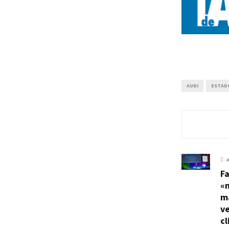
AUDI
ESTAD
Fa
«m
m
ve
cl