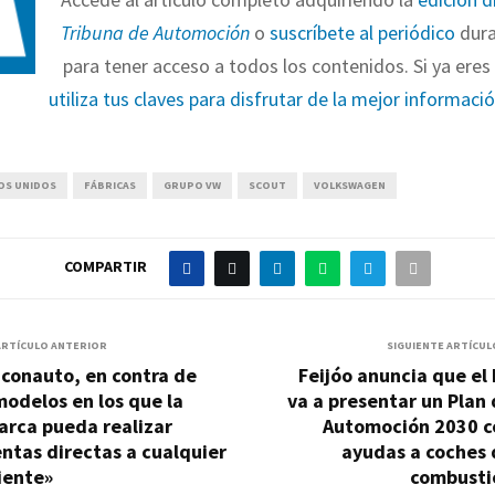
Tribuna de Automoción
o
suscríbete al periódico
dura
para tener acceso a todos los contenidos. Si ya eres 
utiliza tus claves para disfrutar de la mejor informaci
OS UNIDOS
FÁBRICAS
GRUPO VW
SCOUT
VOLKSWAGEN
COMPARTIR
ARTÍCULO ANTERIOR
SIGUIENTE ARTÍCUL
conauto, en contra de
Feijóo anuncia que el
odelos en los que la
va a presentar un Plan
arca pueda realizar
Automoción 2030 c
ntas directas a cualquier
ayudas a coches 
iente»
combusti