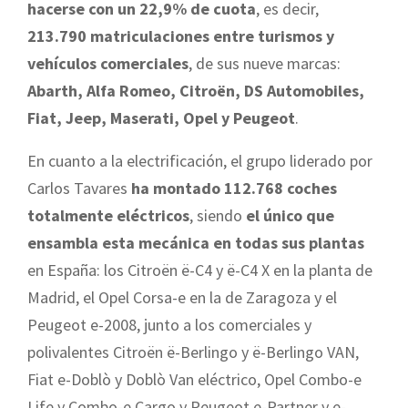
hacerse con un 22,9% de cuota
, es decir,
213.790 matriculaciones entre turismos y
vehículos comerciales
, de sus nueve marcas:
Abarth, Alfa Romeo, Citroën, DS Automobiles,
Fiat, Jeep, Maserati, Opel y Peugeot
.
En cuanto a la electrificación, el grupo liderado por
Carlos Tavares
ha montado 112.768 coches
totalmente eléctricos
, siendo
el único que
ensambla esta mecánica en todas sus plantas
en España: los Citroën ë-C4 y ë-C4 X en la planta de
Madrid, el Opel Corsa-e en la de Zaragoza y el
Peugeot e-2008, junto a los comerciales y
polivalentes Citroën ë-Berlingo y ë-Berlingo VAN,
Fiat e-Doblò y Doblò Van eléctrico, Opel Combo-e
Life y Combo-e Cargo y Peugeot e-Partner y e-