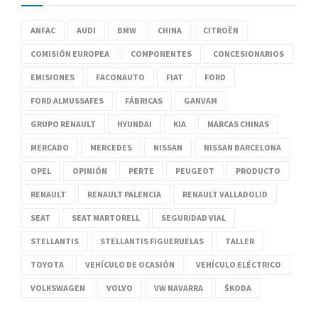
ANFAC
AUDI
BMW
CHINA
CITROËN
COMISIÓN EUROPEA
COMPONENTES
CONCESIONARIOS
EMISIONES
FACONAUTO
FIAT
FORD
FORD ALMUSSAFES
FÁBRICAS
GANVAM
GRUPO RENAULT
HYUNDAI
KIA
MARCAS CHINAS
MERCADO
MERCEDES
NISSAN
NISSAN BARCELONA
OPEL
OPINIÓN
PERTE
PEUGEOT
PRODUCTO
RENAULT
RENAULT PALENCIA
RENAULT VALLADOLID
SEAT
SEAT MARTORELL
SEGURIDAD VIAL
STELLANTIS
STELLANTIS FIGUERUELAS
TALLER
TOYOTA
VEHÍCULO DE OCASIÓN
VEHÍCULO ELÉCTRICO
VOLKSWAGEN
VOLVO
VW NAVARRA
ŠKODA