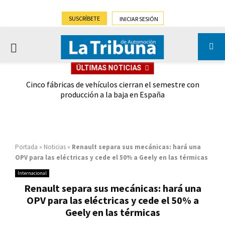
SUSCRÍBETE
INICIAR SESIÓN
PRIMARY
ÚLTIMAS NOTICIAS
MENU
 las
Cinco fábricas de vehículos cierran el semestre con
G
ión
producción a la baja en España
Portada
»
Noticias
»
Renault separa sus mecánicas: hará una
OPV para las eléctricas y cede el 50% a Geely en las térmicas
Internacional
Renault separa sus mecánicas: hará una
OPV para las eléctricas y cede el 50% a
Geely en las térmicas