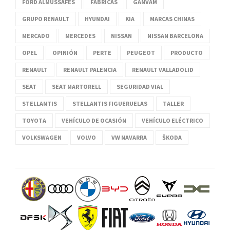
FORD ALMUSSAFES
FÁBRICAS
GANVAM
GRUPO RENAULT
HYUNDAI
KIA
MARCAS CHINAS
MERCADO
MERCEDES
NISSAN
NISSAN BARCELONA
OPEL
OPINIÓN
PERTE
PEUGEOT
PRODUCTO
RENAULT
RENAULT PALENCIA
RENAULT VALLADOLID
SEAT
SEAT MARTORELL
SEGURIDAD VIAL
STELLANTIS
STELLANTIS FIGUERUELAS
TALLER
TOYOTA
VEHÍCULO DE OCASIÓN
VEHÍCULO ELÉCTRICO
VOLKSWAGEN
VOLVO
VW NAVARRA
ŠKODA