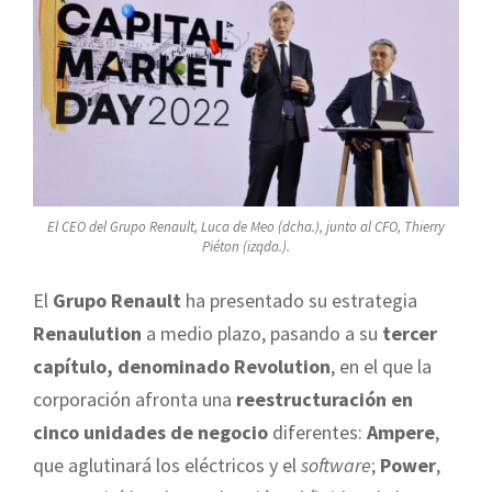
El CEO del Grupo Renault, Luca de Meo (dcha.), junto al CFO, Thierry
Piéton (izqda.).
El
Grupo Renault
ha presentado su estrategia
Renaulution
a medio plazo, pasando a su
tercer
capítulo, denominado Revolution
, en el que la
corporación afronta una
reestructuración en
cinco unidades de negocio
diferentes:
Ampere
,
que aglutinará los eléctricos y el
software
;
Power
,