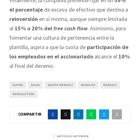
Finalmente, la compañía pretende fijar en un
50%
el porcentaje
de exceso de efectivo que destina a
reinversión
en sí misma, aunque siempre limitada
al
15% o 20% del
free cash flow
. Asimismo, para
fomentar una cultura de pertenencia entre la
plantilla, aspira a que la cuota de
participación de
los empleados en el accionariado
alcance el
10%
al final del decenio.
ALPINE
DACIA
GRUPO RENAULT
MOBILIZE
RENAULT
RENAULUTION
COMPARTIR
ARTÍCULO ANTERIOR