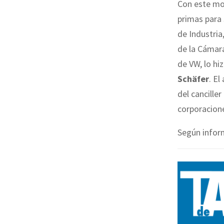
Con este mov
primas para 
de Industria
de la Cámar
de VW, lo hi
Schäfer
. El
del cancille
corporacione
Según info