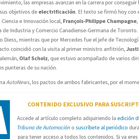
imiento, las empresas avanzan en la carrera por conseguir 
sus objetivos de
electrificación
. El texto se firmó hoy con 
, Ciencia e Innovación local,
François-Philippe Champagne
,
a de Industria y Comercio Canadiense-Germana de Toronto. 
zo Diess, mientras que por Mercedes fue el jefe de Tecnologí
 acto coincidió con la visita al primer ministro anfitrión,
Just
r alemán,
Olaf Scholz
, que estuvo acompañado de varios dir
s punteras de su nación.
rma
AutoNews
, los pactos de ambos fabricantes, por el mome
CONTENIDO EXCLUSIVO PARA SUSCRIP
Accede al artículo completo adquiriendo la
edición d
Tribuna de Automoción
o
suscríbete al periódico
dura
para tener acceso a todos los contenidos. Si ya eres 