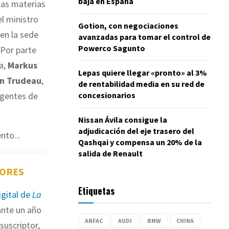
baja en España
las materias
el ministro
Gotion, con negociaciones
 en la sede
avanzadas para tomar el control de
Powerco Sagunto
Por parte
a,
Markus
Lepas quiere llegar «pronto» al 3%
in Trudeau
,
de rentabilidad media en su red de
concesionarios
igentes de
Nissan Ávila consigue la
adjudicación del eje trasero del
nto...
Qashqai y compensa un 20% de la
salida de Renault
TORES
Etiquetas
igital de
La
nte un año
ANFAC
AUDI
BMW
CHINA
suscriptor,