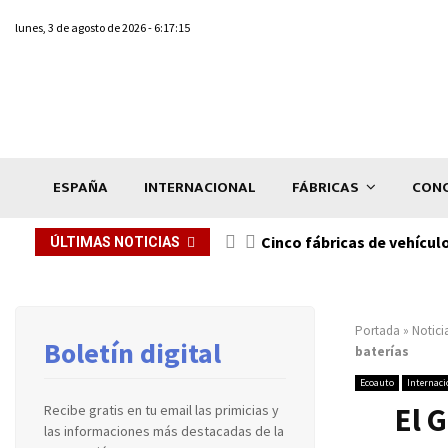
lunes, 3 de agosto de 2026 - 6:17:15
ESPAÑA
INTERNACIONAL
FÁBRICAS
CONC
n de...
Cinco fábricas de vehícul
ÚLTIMAS NOTICIAS
Portada
»
Notici
Boletín digital
baterías
Ecoauto
Internaci
El 
Recibe gratis en tu email las primicias y
las informaciones más destacadas de la