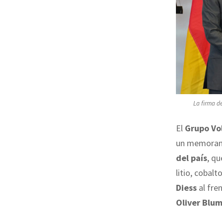
La firma d
El
Grupo Vo
un memoran
del país
, qu
litio, cobal
Diess
al fre
Oliver Blu