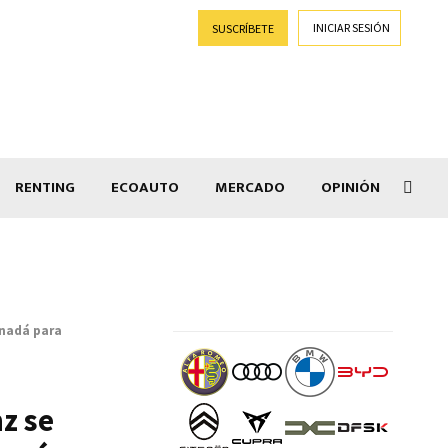
INICIAR SESIÓN
SUSCRÍBETE
RENTING
ECOAUTO
MERCADO
OPINIÓN
Goti
anadá para
z se