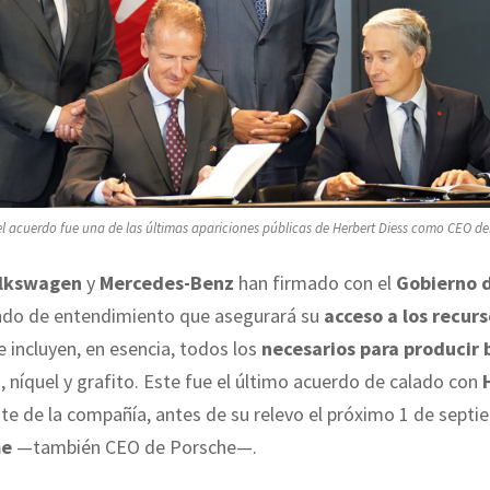
el acuerdo fue una de las últimas apariciones públicas de Herbert Diess como CEO de
lkswagen
y
Mercedes-Benz
han firmado con el
Gobierno 
do de entendimiento que asegurará su
acceso a los recur
e incluyen, en esencia, todos los
necesarios para producir 
to, níquel y grafito. Este fue el último acuerdo de calado con
nte de la compañía, antes de su relevo el próximo 1 de septi
me
—también CEO de Porsche—.