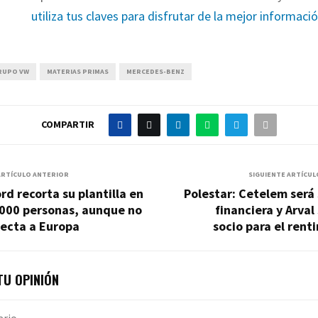
utiliza tus claves para disfrutar de la mejor informaci
RUPO VW
MATERIAS PRIMAS
MERCEDES-BENZ
COMPARTIR
ARTÍCULO ANTERIOR
SIGUIENTE ARTÍCUL
rd recorta su plantilla en
Polestar: Cetelem será
.000 personas, aunque no
financiera y Arval
fecta a Europa
socio para el rent
U OPINIÓN