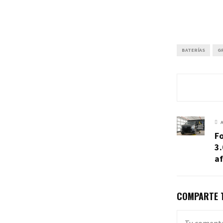
BATERÍAS
G
Fo
3
a
COMPARTE T