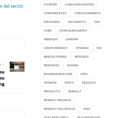
CITROËN
COMISIÓN EUROPEA
ón del sector
.
COMPONENTES
CONCESIONARIOS
EMISIONES
FACONAUTO
FIAT
FORD
FORD ALMUSSAFES
FÁBRICAS
GANVAM
GRUPO RENAULT
HYUNDAI
KIA
MARCAS CHINAS
MERCADO
O
MERCEDES
NISSAN
 su
NISSAN BARCELONA
OPEL
 su
OPINIÓN
PERTE
PEUGEOT
ing
PRODUCTO
RENAULT
RENAULT PALENCIA
RENAULT VALLADOLID
SEAT
SEAT MARTORELL
SEGURIDAD VIAL