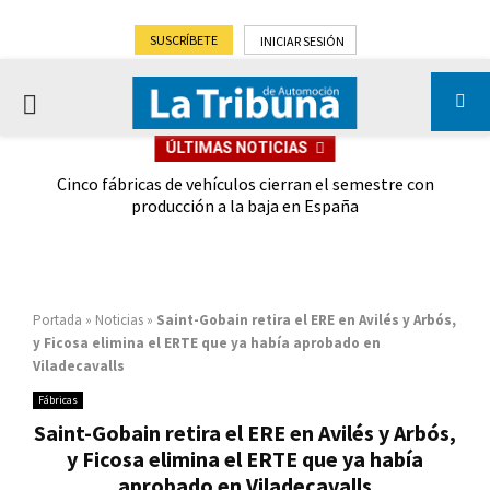
SUSCRÍBETE
INICIAR SESIÓN
PRIMARY
ÚLTIMAS NOTICIAS
MENU
 las
Cinco fábricas de vehículos cierran el semestre con
G
ión
producción a la baja en España
Portada
»
Noticias
»
Saint-Gobain retira el ERE en Avilés y Arbós,
y Ficosa elimina el ERTE que ya había aprobado en
Viladecavalls
Fábricas
Saint-Gobain retira el ERE en Avilés y Arbós,
y Ficosa elimina el ERTE que ya había
aprobado en Viladecavalls