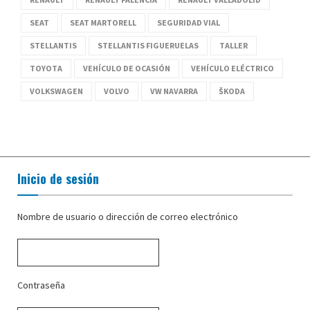
SEAT
SEAT MARTORELL
SEGURIDAD VIAL
STELLANTIS
STELLANTIS FIGUERUELAS
TALLER
TOYOTA
VEHÍCULO DE OCASIÓN
VEHÍCULO ELÉCTRICO
VOLKSWAGEN
VOLVO
VW NAVARRA
ŠKODA
Inicio de sesión
Nombre de usuario o dirección de correo electrónico
Contraseña