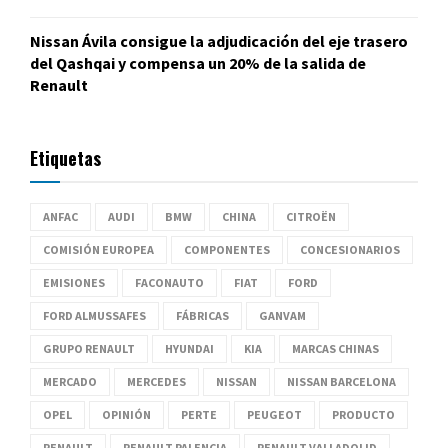
Nissan Ávila consigue la adjudicación del eje trasero
del Qashqai y compensa un 20% de la salida de
Renault
Etiquetas
ANFAC
AUDI
BMW
CHINA
CITROËN
COMISIÓN EUROPEA
COMPONENTES
CONCESIONARIOS
EMISIONES
FACONAUTO
FIAT
FORD
FORD ALMUSSAFES
FÁBRICAS
GANVAM
GRUPO RENAULT
HYUNDAI
KIA
MARCAS CHINAS
MERCADO
MERCEDES
NISSAN
NISSAN BARCELONA
OPEL
OPINIÓN
PERTE
PEUGEOT
PRODUCTO
RENAULT
RENAULT PALENCIA
RENAULT VALLADOLID