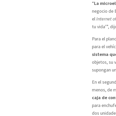
“
La microel
negocio de B
el
Internet o
tu vida’”, di
Para el plan
para el vehí
sistema que
objetos, su 
supongan un 
En el segun
menos, de me
caja de con
para enchufe
dos unidades