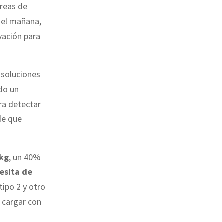
áreas de
del mañana,
vación para
 soluciones
ndo un
ra detectar
de que
 kg
, un 40%
esita de
tipo 2 y otro
 cargar con