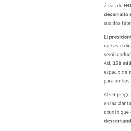
áreas de
I+
desarrollo 
sus dos fáb
El
presiden
que este din
semiconducto
Así,
250 mil
espacio de
s
para ambos 
Al ser preg
en las plant
apuntó que 
descartando