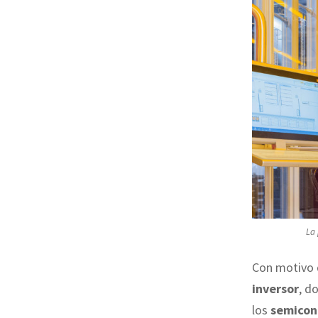
La 
Con motivo 
inversor
, d
los
semicon