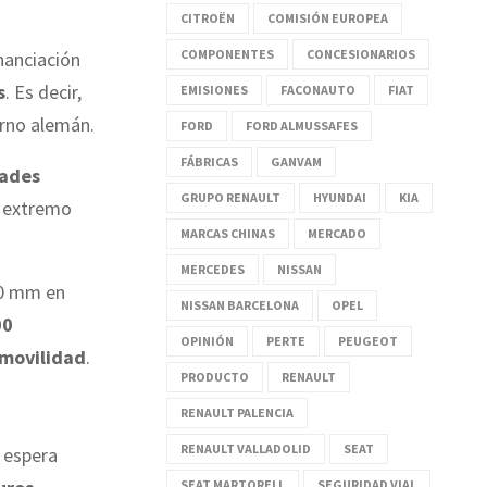
CITROËN
COMISIÓN EUROPEA
COMPONENTES
CONCESIONARIOS
nanciación
s
. Es decir,
EMISIONES
FACONAUTO
FIAT
erno alemán.
FORD
FORD ALMUSSAFES
FÁBRICAS
GANVAM
dades
GRUPO RENAULT
HYUNDAI
KIA
el extremo
MARCAS CHINAS
MERCADO
MERCEDES
NISSAN
00 mm en
NISSAN BARCELONA
OPEL
00
OPINIÓN
PERTE
PEUGEOT
omovilidad
.
PRODUCTO
RENAULT
RENAULT PALENCIA
RENAULT VALLADOLID
SEAT
, espera
SEAT MARTORELL
SEGURIDAD VIAL