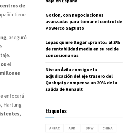
baja en España
centros de
pañía tiene
Gotion, con negociaciones
avanzadas para tomar el control de
Powerco Sagunto
ung
, aseguró
Lepas quiere llegar «pronto» al 3%
e
de rentabilidad media en su red de
taje.
concesionarios
dos
el
Nissan Ávila consigue la
millones
adjudicación del eje trasero del
Qashqai y compensa un 20% de la
salida de Renault
se enfocará
s, Hartung
Etiquetas
istentes,
ANFAC
AUDI
BMW
CHINA