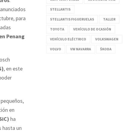
uros
.
 anunciados
STELLANTIS
ctubre, para
STELLANTIS FIGUERUELAS
TALLER
tadas
TOYOTA
VEHÍCULO DE OCASIÓN
 en Penang
VEHÍCULO ELÉCTRICO
VOLKSWAGEN
VOLVO
VW NAVARRA
ŠKODA
Bosch
S)
, en este
 poder
s pequeños,
ción en
SiC)
ha
s hasta un