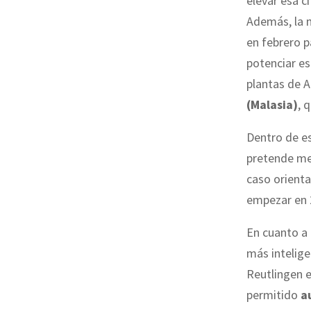
elevar esa c
Además, la m
en febrero p
potenciar es
plantas de 
(Malasia)
, 
Dentro de es
pretende me
caso orienta
empezar en 2
En cuanto a 
más intelige
Reutlingen 
permitido
a