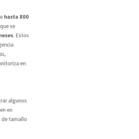
de
hasta 800
a que se
meses
. Estos
gencia
as,
nitoriza en
rar algunos
nen en
s de tamaño