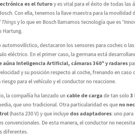
ectrónica es el futuro
y es vital para el éxito de todas las 
osch. Con ella, tenemos la llave maestra para la movilidad 
f Things
y lo que en Bosch llamamos tecnología que es ‘Inno
jo Hartung.
o automovilístico, destacaron los sensores para coches o las
culo eléctrico. En el primer caso, la germana está desarrolla
 aúna Inteligencia Artificial, cámaras 360º y radares
pa
velocidad y su posición respecto al coche, frenando en caso 
riesgo para el vehículo y el conductor no reaccione.
do, la compañía ha lanzado un
cable de carga
de tan solo
3
dia, que uno tradicional. Otra particularidad es que
no nec
trol
(hasta 230 V) y que incluye
dos adaptadores
: uno para 
s convencionales. De esta manera, el conductor no necesita
 diferentes.