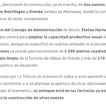
D
, destacando la construcción, ya en marcha, de
dos nuevos 
en Reutlingen y Dresde
(ambos en Alemania), donde la com
ricas de estos componentes.
te del Consejo de Administración
de Bosch,
Stefan Hart
ero servirá para
ampliar la capacidad productiva anual
d
res, aunque no especificó en cuántas unidades ni el porcen
lones
se usarán para incrementar en
3.000 metros cuadra
ala limpia
de la factoría de obleas de Dresde y más de
170 
centros de desarrollo.
untado por
La Tribuna de Automoción
sobre si este aumento 
as existentes o si se plantean la apertura de otras adicionale
«por el momento»,
su enfoque está en las factorías ya ex
 la construcción de otras nuevas
.