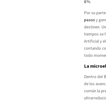
6%
.
Por su parte
pasos
y gen
destinen. Un
tiempos se h
Artificial y el
contando con
todo momen
La microel
Dentro del 
de los avanc
común la pr
ultrarreduci