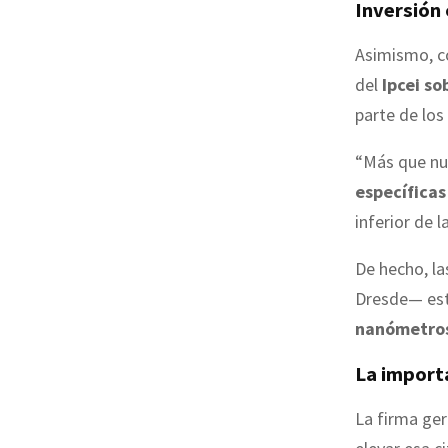
Inversión
Asimismo, c
del
Ipcei so
parte de lo
“Más que n
específicas
inferior de 
De hecho, l
Dresde— est
nanómetro
La import
La firma ge