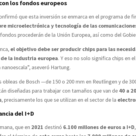
 con los fondos europeos
onfirmó que esta inversión se enmarca en el programa de fi
bre microelectrónica y tecnología de las comunicacione
s fondos procederán de la Unión Europea, así como del Gobi
unca,
el objetivo debe ser producir chips para las necesi
 de la industria europea
. Y eso no solo significa chips en 
la nanoescala”, aseveró Hartung.
as obleas de Bosch —de 150 o 200 mm en Reutlingen y de 3
án diseñadas para trabajar con tamaños que van de
40 a 2
s
, precisamente los que se utilizan en el sector de la
electr
ancia del I+D
rmana, que en
2021
destinó
6.100 millones de euros a I+D