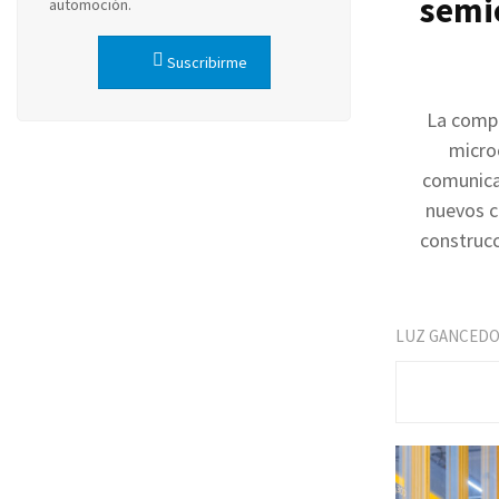
semic
automoción.
Suscribirme
La compa
microc
comunicac
nuevos c
construcc
LUZ GANCED