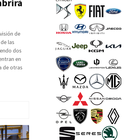
abrirá
visión de
 de las
uyendo dos
entran en
a de otras