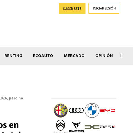
INICIAR SESIÓN
SUSCRÍBETE
RENTING
ECOAUTO
MERCADO
OPINIÓN
Goti
2026, pero no
os en