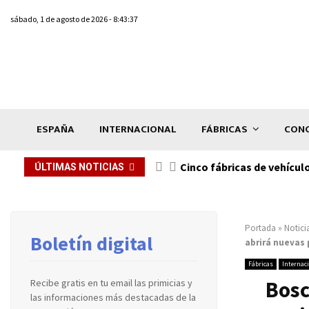
sábado, 1 de agosto de 2026 - 8:43:37
ESPAÑA
INTERNACIONAL
FÁBRICAS
CONC
n de...
Cinco fábricas de vehícul
ÚLTIMAS NOTICIAS
Portada
»
Notici
Boletín digital
abrirá nuevas 
Fábricas
Internac
Bosc
Recibe gratis en tu email las primicias y
las informaciones más destacadas de la