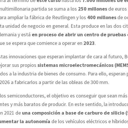
ifra al término de
este curso
hasta los
7.000 millones de e
ultimillonaria partida se suma a los
250 millones
de euros
ara ampliar la fábrica de Reutlingen y los
400 millones
de o
ta unidad de negocio en general. Esta produce en las dos ci
Alemania y está
en proceso de abrir un
centro de pruebas
que se espera que comience a operar en
2023
.
tas innovaciones que esperan implantar de cara al futuro, 
jorar sus propios
sistemas microelectromecánicos (MEM
dos a la industria de bienes de consumo. Para ello, esperan
026 a fabricarlos a partir de las obleas de 300 mm.
los semiconductores, el objetivo es conseguir que sean má
ntes y más baratos de producir. En este sentido, la introduc
en 2021 de
una composición a base de carburo de silicio (
umentar la autonomía
de los vehículos eléctricos e híbrido