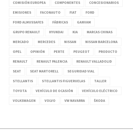
COMISIÓN EUROPEA
COMPONENTES
CONCESIONARIOS
EMISIONES
FACONAUTO
FIAT
FORD
FORD ALMUSSAFES
FÁBRICAS
GANVAM
GRUPO RENAULT
HYUNDAI
KIA
MARCAS CHINAS
MERCADO
MERCEDES
NISSAN
NISSAN BARCELONA
OPEL
OPINIÓN
PERTE
PEUGEOT
PRODUCTO
RENAULT
RENAULT PALENCIA
RENAULT VALLADOLID
SEAT
SEAT MARTORELL
SEGURIDAD VIAL
STELLANTIS
STELLANTIS FIGUERUELAS
TALLER
TOYOTA
VEHÍCULO DE OCASIÓN
VEHÍCULO ELÉCTRICO
VOLKSWAGEN
VOLVO
VW NAVARRA
ŠKODA