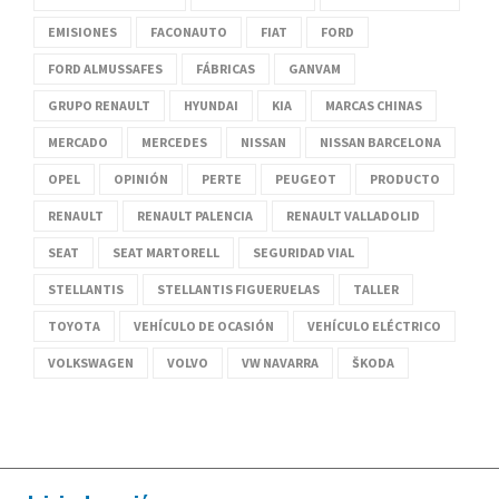
EMISIONES
FACONAUTO
FIAT
FORD
FORD ALMUSSAFES
FÁBRICAS
GANVAM
GRUPO RENAULT
HYUNDAI
KIA
MARCAS CHINAS
MERCADO
MERCEDES
NISSAN
NISSAN BARCELONA
OPEL
OPINIÓN
PERTE
PEUGEOT
PRODUCTO
RENAULT
RENAULT PALENCIA
RENAULT VALLADOLID
SEAT
SEAT MARTORELL
SEGURIDAD VIAL
STELLANTIS
STELLANTIS FIGUERUELAS
TALLER
TOYOTA
VEHÍCULO DE OCASIÓN
VEHÍCULO ELÉCTRICO
VOLKSWAGEN
VOLVO
VW NAVARRA
ŠKODA