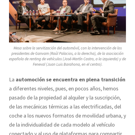
Mesa sobre la servitización del automóvil, con la intervención de los
presidentes de Ganvam (Raúl Palacios, a la derecha), de la asociación
española de renting de vehículos (José-Martín Castro, a la izquierda) y de
Feneval (Juan Luis Barahona, en el centro).
La
automoción se encuentra en plena transición
a diferentes niveles, pues, en pocos años, hemos
pasado de la propiedad al alquiler y la suscripción,
de las mecánicas térmicas a las electrificadas, del
coche a los nuevos formatos de movilidad urbana, y
de la individualidad de cada modelo al vehículo
conectado y al uso de plataformas para compartir,