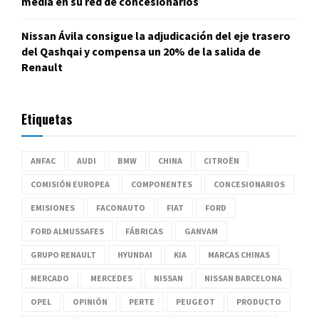
media en su red de concesionarios
Nissan Ávila consigue la adjudicación del eje trasero
del Qashqai y compensa un 20% de la salida de
Renault
Etiquetas
ANFAC
AUDI
BMW
CHINA
CITROËN
COMISIÓN EUROPEA
COMPONENTES
CONCESIONARIOS
EMISIONES
FACONAUTO
FIAT
FORD
FORD ALMUSSAFES
FÁBRICAS
GANVAM
GRUPO RENAULT
HYUNDAI
KIA
MARCAS CHINAS
MERCADO
MERCEDES
NISSAN
NISSAN BARCELONA
OPEL
OPINIÓN
PERTE
PEUGEOT
PRODUCTO