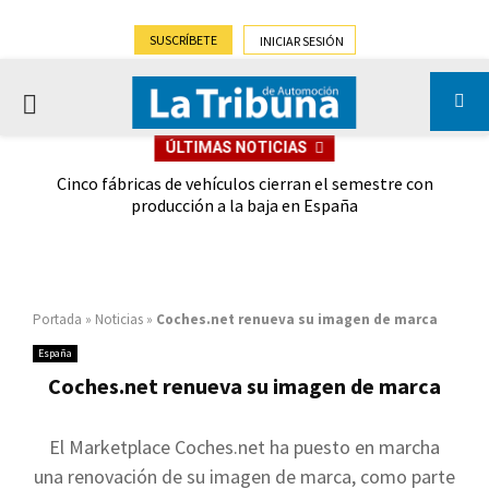
SUSCRÍBETE
INICIAR SESIÓN
PRIMARY
ÚLTIMAS NOTICIAS
MENU
 las
Cinco fábricas de vehículos cierran el semestre con
G
ión
producción a la baja en España
Portada
»
Noticias
»
Coches.net renueva su imagen de marca
España
Coches.net renueva su imagen de marca
El Marketplace Coches.net ha puesto en marcha
una renovación de su imagen de marca, como parte