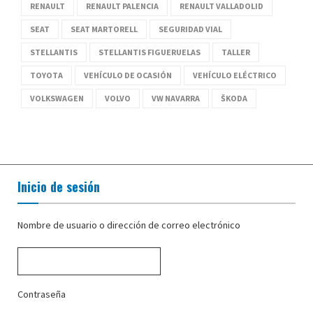
RENAULT
RENAULT PALENCIA
RENAULT VALLADOLID
SEAT
SEAT MARTORELL
SEGURIDAD VIAL
STELLANTIS
STELLANTIS FIGUERUELAS
TALLER
TOYOTA
VEHÍCULO DE OCASIÓN
VEHÍCULO ELÉCTRICO
VOLKSWAGEN
VOLVO
VW NAVARRA
ŠKODA
Inicio de sesión
Nombre de usuario o dirección de correo electrónico
Contraseña