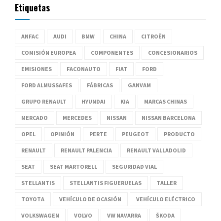
Etiquetas
ANFAC
AUDI
BMW
CHINA
CITROËN
COMISIÓN EUROPEA
COMPONENTES
CONCESIONARIOS
EMISIONES
FACONAUTO
FIAT
FORD
FORD ALMUSSAFES
FÁBRICAS
GANVAM
GRUPO RENAULT
HYUNDAI
KIA
MARCAS CHINAS
MERCADO
MERCEDES
NISSAN
NISSAN BARCELONA
OPEL
OPINIÓN
PERTE
PEUGEOT
PRODUCTO
RENAULT
RENAULT PALENCIA
RENAULT VALLADOLID
SEAT
SEAT MARTORELL
SEGURIDAD VIAL
STELLANTIS
STELLANTIS FIGUERUELAS
TALLER
TOYOTA
VEHÍCULO DE OCASIÓN
VEHÍCULO ELÉCTRICO
VOLKSWAGEN
VOLVO
VW NAVARRA
ŠKODA