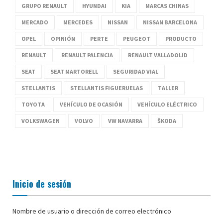
GRUPO RENAULT
HYUNDAI
KIA
MARCAS CHINAS
MERCADO
MERCEDES
NISSAN
NISSAN BARCELONA
OPEL
OPINIÓN
PERTE
PEUGEOT
PRODUCTO
RENAULT
RENAULT PALENCIA
RENAULT VALLADOLID
SEAT
SEAT MARTORELL
SEGURIDAD VIAL
STELLANTIS
STELLANTIS FIGUERUELAS
TALLER
TOYOTA
VEHÍCULO DE OCASIÓN
VEHÍCULO ELÉCTRICO
VOLKSWAGEN
VOLVO
VW NAVARRA
ŠKODA
Inicio de sesión
Nombre de usuario o dirección de correo electrónico