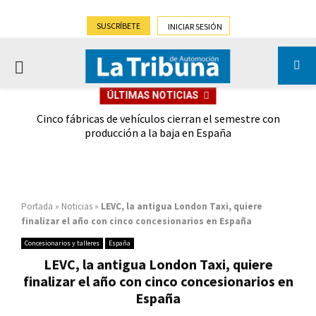
SUSCRÍBETE
INICIAR SESIÓN
PRIMARY
ÚLTIMAS NOTICIAS
MENU
 las
Cinco fábricas de vehículos cierran el semestre con
G
ión
producción a la baja en España
Portada
»
Noticias
»
LEVC, la antigua London Taxi, quiere
finalizar el año con cinco concesionarios en España
Concesionarios y talleres
España
LEVC, la antigua London Taxi, quiere
finalizar el año con cinco concesionarios en
España