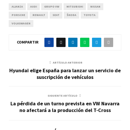
ALIANZA
AUDI
GRUPO VW
MITSUBISHI
NISSAN
PORSCHE
RENAULT
SEAT
ŠKODA
TOYOTA
VOLKSWAGEN
COMPARTIR
ARTÍCULO ANTERIOR
Hyundai elige España para lanzar un servicio de
suscripción de vehículos
SIGUIENTE ARTÍCULO
La pérdida de un turno prevista en VW Navarra
no afectará a la producción del T-Cross