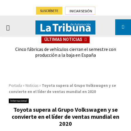
SUSCRÍBETE
INICIAR SESIÓN
PRIMARY
ÚLTIMAS NOTICIAS
MENU
 las
Cinco fábricas de vehículos cierran el semestre con
G
ión
producción a la baja en España
Portada
»
Noticias
»
Toyota supera al Grupo Volkswagen y se
convierte en el líder de ventas mundial en 2020
Internacional
Toyota supera al Grupo Volkswagen y se
convierte en el líder de ventas mundial en
2020