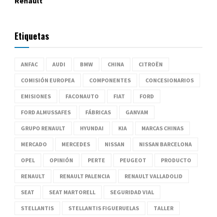
Renault
Etiquetas
ANFAC
AUDI
BMW
CHINA
CITROËN
COMISIÓN EUROPEA
COMPONENTES
CONCESIONARIOS
EMISIONES
FACONAUTO
FIAT
FORD
FORD ALMUSSAFES
FÁBRICAS
GANVAM
GRUPO RENAULT
HYUNDAI
KIA
MARCAS CHINAS
MERCADO
MERCEDES
NISSAN
NISSAN BARCELONA
OPEL
OPINIÓN
PERTE
PEUGEOT
PRODUCTO
RENAULT
RENAULT PALENCIA
RENAULT VALLADOLID
SEAT
SEAT MARTORELL
SEGURIDAD VIAL
STELLANTIS
STELLANTIS FIGUERUELAS
TALLER