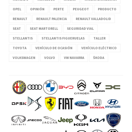
OPEL
OPINIÓN
PERTE
PEUGEOT
PRODUCTO
RENAULT
RENAULT PALENCIA
RENAULT VALLADOLID
SEAT
SEAT MARTORELL
SEGURIDAD VIAL
STELLANTIS
STELLANTIS FIGUERUELAS
TALLER
TOYOTA
VEHÍCULO DE OCASIÓN
VEHÍCULO ELÉCTRICO
VOLKSWAGEN
VOLVO
VW NAVARRA
ŠKODA