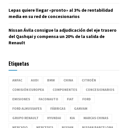
Lepas quiere llegar «pronto» al 3% de rentabilidad
media en su red de concesionarios
Nissan Ávila consigue la adjudicación del eje trasero
del Qashqai y compensa un 20% de la salida de
Renault
Etiquetas
ANFAC
AUDI
BMW
CHINA
CITROËN
COMISIÓN EUROPEA
COMPONENTES
CONCESIONARIOS
EMISIONES
FACONAUTO
FIAT
FORD
FORD ALMUSSAFES
FÁBRICAS
GANVAM
GRUPO RENAULT
HYUNDAI
KIA
MARCAS CHINAS
MERCADO
MERCEDES
NISSAN
NISSAN BARCELONA