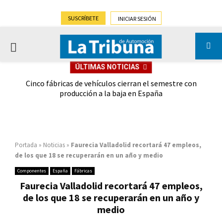
SUSCRÍBETE
INICIAR SESIÓN
PRIMARY
ÚLTIMAS NOTICIAS
MENU
 las
Cinco fábricas de vehículos cierran el semestre con
G
ión
producción a la baja en España
Portada
»
Noticias
»
Faurecia Valladolid recortará 47 empleos,
de los que 18 se recuperarán en un año y medio
Componentes
España
Fábricas
Faurecia Valladolid recortará 47 empleos,
de los que 18 se recuperarán en un año y
medio