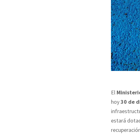
El
Ministeri
hoy
30 de d
infraestruct
estará dota
recuperación