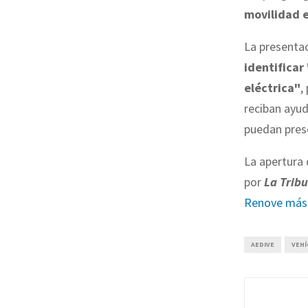
movilidad e
La presentac
identificar
eléctrica"
,
reciban ayuda
puedan prese
La apertura 
por
La Trib
Renove más 
AEDIVE
VEHÍ