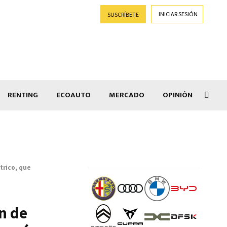
INICIAR SESIÓN
SUSCRÍBETE
RENTING
ECOAUTO
MERCADO
OPINIÓN
Goti
ctrico, que
an de