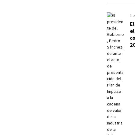
El
el
c
2