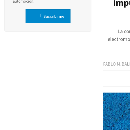
impu
automoción.
Suscribirme
La co
electromov
PABLO M. BA