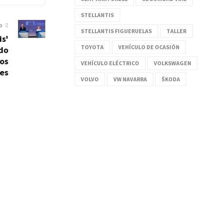
STELLANTIS
O
STELLANTIS FIGUERUELAS
TALLER
is'
TOYOTA
VEHÍCULO DE OCASIÓN
ido
los
VEHÍCULO ELÉCTRICO
VOLKSWAGEN
es
VOLVO
VW NAVARRA
ŠKODA