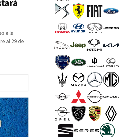
stará
o a la
re al 29 de