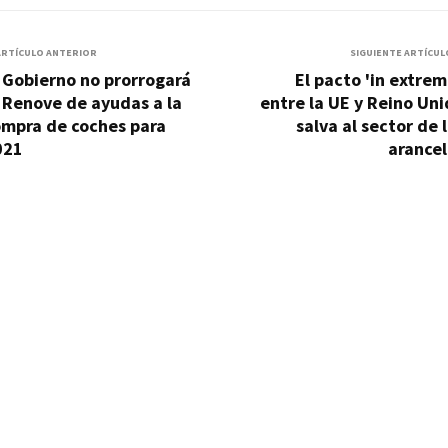
ARTÍCULO ANTERIOR
SIGUIENTE ARTÍCUL
 Gobierno no prorrogará
El pacto 'in extrem
 Renove de ayudas a la
entre la UE y Reino Un
ompra de coches para
salva al sector de 
021
arancel