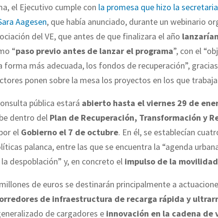
ma, el Ejecutivo cumple con
la promesa que hizo la secretari
 Sara Aagesen
, que había anunciado, durante un webinario o
sociación del VE, que antes de que finalizara el año
lanzarían
mo “
paso previo antes de lanzar el programa
”, con el “ob
la forma más adecuada, los fondos de recuperación”, gracias
actores ponen sobre la mesa los proyectos en los que trabaja
consulta pública estará
abierto hasta el viernes 29 de ene
ibe dentro del
Plan de Recuperación, Transformación y Re
por el
Gobierno el 7 de octubre
. En él, se establecían cuatr
olíticas palanca, entre las que se encuentra la “agenda urbana 
 la despoblación” y, en concreto el
impulso de la movilidad
millones de euros se destinarán principalmente a actuacione
corredores de infraestructura de recarga rápida y ultrar
generalizado de cargadores e
innovación en la cadena de v