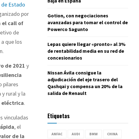
baja en España
a de Estado
rganizado por
Gotion, con negociaciones
avanzadas para tomar el control de
 el call of
Powerco Sagunto
jetivo de
 a que los
Lepas quiere llegar «pronto» al 3%
n.
de rentabilidad media en su red de
concesionarios
ro de 2021
y
Nissan Ávila consigue la
siliencia
adjudicación del eje trasero del
o pilares
Qashqai y compensa un 20% de la
salida de Renault
y rural y la
 eléctrica
.
Etiquetas
s vinculadas
rápida
, el
ANFAC
AUDI
BMW
CHINA
alor de la