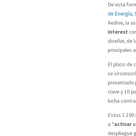
De esta for
de Energía,
Aedive, la a
interest
co
diseñar, de 
principales 
El plazo de 
se circunscr
presentado 
clave y 10 p
lucha contra
Estos 1.100 
a “
activar 
despliegue 