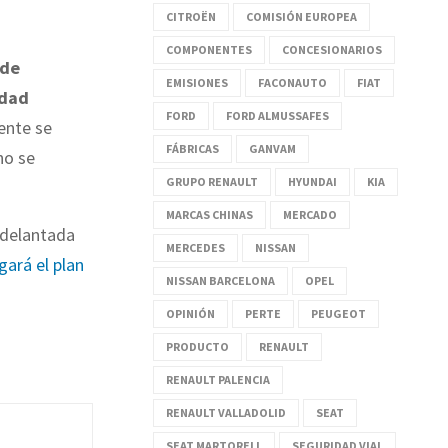
CITROËN
COMISIÓN EUROPEA
COMPONENTES
CONCESIONARIOS
 de
EMISIONES
FACONAUTO
FIAT
idad
FORD
FORD ALMUSSAFES
ente se
FÁBRICAS
GANVAM
no se
GRUPO RENAULT
HYUNDAI
KIA
MARCAS CHINAS
MERCADO
adelantada
MERCEDES
NISSAN
gará el plan
NISSAN BARCELONA
OPEL
OPINIÓN
PERTE
PEUGEOT
PRODUCTO
RENAULT
RENAULT PALENCIA
RENAULT VALLADOLID
SEAT
SEAT MARTORELL
SEGURIDAD VIAL