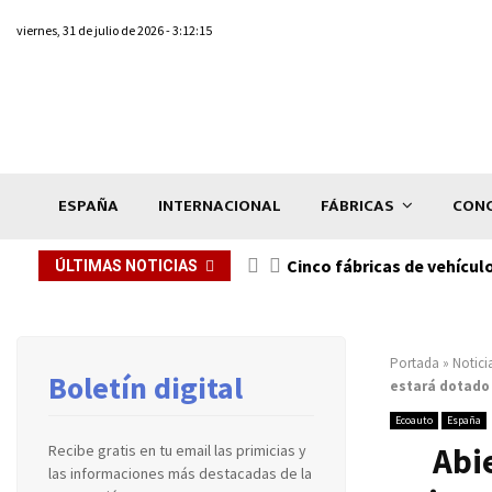
viernes, 31 de julio de 2026 - 3:12:15
ESPAÑA
INTERNACIONAL
FÁBRICAS
CONC
n de...
Cinco fábricas de vehícul
ÚLTIMAS NOTICIAS
Portada
»
Notici
Boletín digital
estará dotado 
Ecoauto
España
Abie
Recibe gratis en tu email las primicias y
las informaciones más destacadas de la