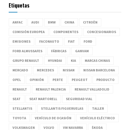
Etiquetas
ANFAC
AUDI
BMW
CHINA
CITROËN
COMISIÓN EUROPEA
COMPONENTES
CONCESIONARIOS
EMISIONES
FACONAUTO
FIAT
FORD
FORD ALMUSSAFES
FÁBRICAS
GANVAM
GRUPO RENAULT
HYUNDAI
KIA
MARCAS CHINAS
MERCADO
MERCEDES
NISSAN
NISSAN BARCELONA
OPEL
OPINIÓN
PERTE
PEUGEOT
PRODUCTO
RENAULT
RENAULT PALENCIA
RENAULT VALLADOLID
SEAT
SEAT MARTORELL
SEGURIDAD VIAL
STELLANTIS
STELLANTIS FIGUERUELAS
TALLER
TOYOTA
VEHÍCULO DE OCASIÓN
VEHÍCULO ELÉCTRICO
VOLKSWAGEN
VOLVO
VW NAVARRA
ŠKODA