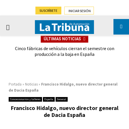
SUSCRÍBETE
INICIAR SESIÓN
PRIMARY
ÚLTIMAS NOTICIAS
MENU
 las
Cinco fábricas de vehículos cierran el semestre con
G
ión
producción a la baja en España
Portada
»
Noticias
»
Francisco Hidalgo, nuevo director general
de Dacia España
Concesionarios y talleres
España
General
Francisco Hidalgo, nuevo director general
de Dacia España