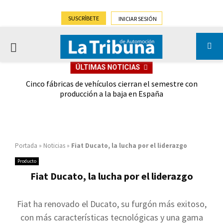
SUSCRÍBETE
INICIAR SESIÓN
PRIMARY
ÚLTIMAS NOTICIAS
MENU
 las
Cinco fábricas de vehículos cierran el semestre con
G
ión
producción a la baja en España
Portada
»
Noticias
»
Fiat Ducato, la lucha por el liderazgo
Producto
Fiat Ducato, la lucha por el liderazgo
Fiat ha renovado el Ducato, su furgón más exitoso,
con más características tecnológicas y una gama