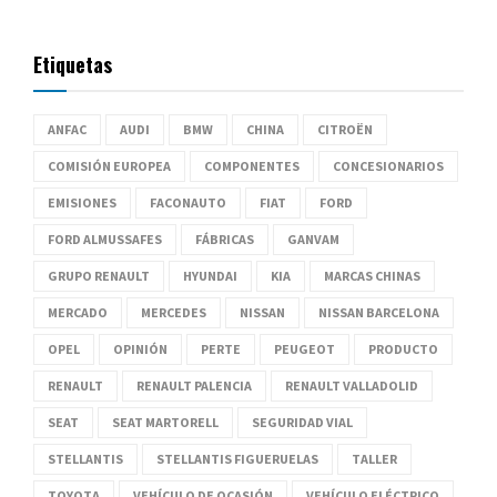
Etiquetas
ANFAC
AUDI
BMW
CHINA
CITROËN
COMISIÓN EUROPEA
COMPONENTES
CONCESIONARIOS
EMISIONES
FACONAUTO
FIAT
FORD
FORD ALMUSSAFES
FÁBRICAS
GANVAM
GRUPO RENAULT
HYUNDAI
KIA
MARCAS CHINAS
MERCADO
MERCEDES
NISSAN
NISSAN BARCELONA
OPEL
OPINIÓN
PERTE
PEUGEOT
PRODUCTO
RENAULT
RENAULT PALENCIA
RENAULT VALLADOLID
SEAT
SEAT MARTORELL
SEGURIDAD VIAL
STELLANTIS
STELLANTIS FIGUERUELAS
TALLER
TOYOTA
VEHÍCULO DE OCASIÓN
VEHÍCULO ELÉCTRICO