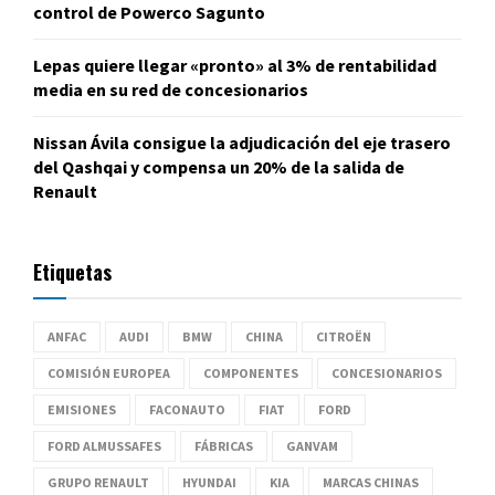
control de Powerco Sagunto
Lepas quiere llegar «pronto» al 3% de rentabilidad
media en su red de concesionarios
Nissan Ávila consigue la adjudicación del eje trasero
del Qashqai y compensa un 20% de la salida de
Renault
Etiquetas
ANFAC
AUDI
BMW
CHINA
CITROËN
COMISIÓN EUROPEA
COMPONENTES
CONCESIONARIOS
EMISIONES
FACONAUTO
FIAT
FORD
FORD ALMUSSAFES
FÁBRICAS
GANVAM
GRUPO RENAULT
HYUNDAI
KIA
MARCAS CHINAS