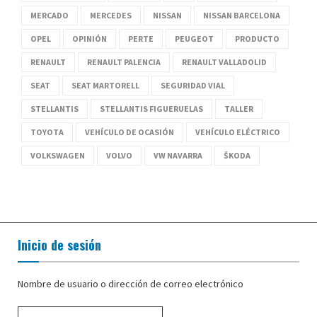
MERCADO
MERCEDES
NISSAN
NISSAN BARCELONA
OPEL
OPINIÓN
PERTE
PEUGEOT
PRODUCTO
RENAULT
RENAULT PALENCIA
RENAULT VALLADOLID
SEAT
SEAT MARTORELL
SEGURIDAD VIAL
STELLANTIS
STELLANTIS FIGUERUELAS
TALLER
TOYOTA
VEHÍCULO DE OCASIÓN
VEHÍCULO ELÉCTRICO
VOLKSWAGEN
VOLVO
VW NAVARRA
ŠKODA
Inicio de sesión
Nombre de usuario o dirección de correo electrónico