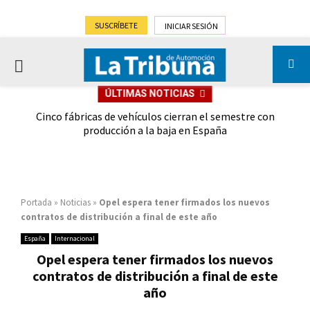
SUSCRÍBETE
INICIAR SESIÓN
PRIMARY
ÚLTIMAS NOTICIAS
MENU
 las
Cinco fábricas de vehículos cierran el semestre con
G
ión
producción a la baja en España
Portada
»
Noticias
»
Opel espera tener firmados los nuevos
contratos de distribución a final de este año
España
Internacional
Opel espera tener firmados los nuevos
contratos de distribución a final de este
año