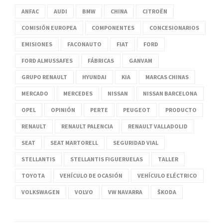
ANFAC
AUDI
BMW
CHINA
CITROËN
COMISIÓN EUROPEA
COMPONENTES
CONCESIONARIOS
EMISIONES
FACONAUTO
FIAT
FORD
FORD ALMUSSAFES
FÁBRICAS
GANVAM
GRUPO RENAULT
HYUNDAI
KIA
MARCAS CHINAS
MERCADO
MERCEDES
NISSAN
NISSAN BARCELONA
OPEL
OPINIÓN
PERTE
PEUGEOT
PRODUCTO
RENAULT
RENAULT PALENCIA
RENAULT VALLADOLID
SEAT
SEAT MARTORELL
SEGURIDAD VIAL
STELLANTIS
STELLANTIS FIGUERUELAS
TALLER
TOYOTA
VEHÍCULO DE OCASIÓN
VEHÍCULO ELÉCTRICO
VOLKSWAGEN
VOLVO
VW NAVARRA
ŠKODA