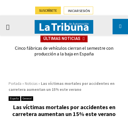
SUSCRÍBETE
INICIAR SESIÓN
PRIMARY
ÚLTIMAS NOTICIAS
MENU
 las
Cinco fábricas de vehículos cierran el semestre con
G
ión
producción a la baja en España
Portada
»
Noticias
»
Las víctimas mortales por accidentes en
carretera aumentan un 15% este verano
España
General
Las víctimas mortales por accidentes en
carretera aumentan un 15% este verano