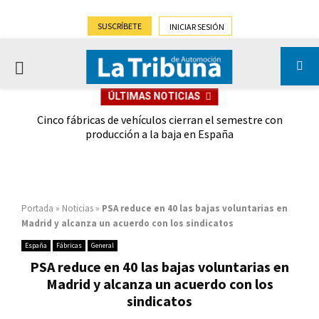
SUSCRÍBETE
INICIAR SESIÓN
PRIMARY
ÚLTIMAS NOTICIAS
MENU
 las
Cinco fábricas de vehículos cierran el semestre con
G
ión
producción a la baja en España
Portada
»
Noticias
»
PSA reduce en 40 las bajas voluntarias en
Madrid y alcanza un acuerdo con los sindicatos
España
Fábricas
General
PSA reduce en 40 las bajas voluntarias en
Madrid y alcanza un acuerdo con los
sindicatos