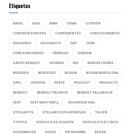
Etiquetas
ANFAC
AUDI
BMW
CHINA
CITROËN
COMISIÓN EUROPEA
COMPONENTES
CONCESIONARIOS
EMISIONES
FACONAUTO
FIAT
FORD
FORD ALMUSSAFES
FÁBRICAS
GANVAM
GRUPO RENAULT
HYUNDAI
KIA
MARCAS CHINAS
MERCADO
MERCEDES
NISSAN
NISSAN BARCELONA
OPEL
OPINIÓN
PERTE
PEUGEOT
PRODUCTO
RENAULT
RENAULT PALENCIA
RENAULT VALLADOLID
SEAT
SEAT MARTORELL
SEGURIDAD VIAL
STELLANTIS
STELLANTIS FIGUERUELAS
TALLER
TOYOTA
VEHÍCULO DE OCASIÓN
VEHÍCULO ELÉCTRICO
VOLKSWAGEN
VOLVO
VW NAVARRA
ŠKODA