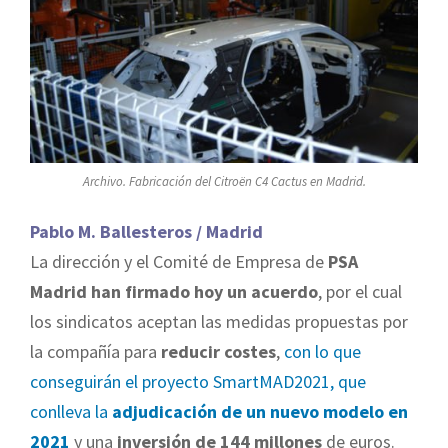
Archivo. Fabricación del Citroën C4 Cactus en Madrid.
Pablo M. Ballesteros / Madrid
La dirección y el Comité de Empresa de
PSA
Madrid han firmado hoy un acuerdo
, por el cual
los sindicatos aceptan las medidas propuestas por
la compañía para
reducir costes
,
con lo que
conseguirán el proyecto SmartMAD2021, que
conlleva la
adjudicación de un nuevo modelo en
2021
y una
inversión de 144 millones
de euros.