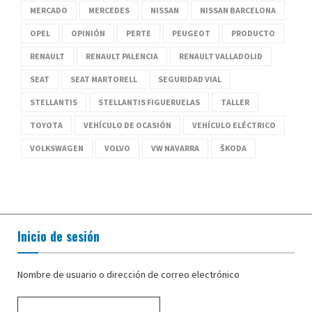
MERCADO
MERCEDES
NISSAN
NISSAN BARCELONA
OPEL
OPINIÓN
PERTE
PEUGEOT
PRODUCTO
RENAULT
RENAULT PALENCIA
RENAULT VALLADOLID
SEAT
SEAT MARTORELL
SEGURIDAD VIAL
STELLANTIS
STELLANTIS FIGUERUELAS
TALLER
TOYOTA
VEHÍCULO DE OCASIÓN
VEHÍCULO ELÉCTRICO
VOLKSWAGEN
VOLVO
VW NAVARRA
ŠKODA
Inicio de sesión
Nombre de usuario o dirección de correo electrónico