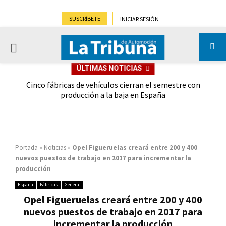
SUSCRÍBETE
INICIAR SESIÓN
PRIMARY
ÚLTIMAS NOTICIAS
MENU
 las
Cinco fábricas de vehículos cierran el semestre con
G
ión
producción a la baja en España
Portada
»
Noticias
»
Opel Figueruelas creará entre 200 y 400
nuevos puestos de trabajo en 2017 para incrementar la
producción
España
Fábricas
General
Opel Figueruelas creará entre 200 y 400
nuevos puestos de trabajo en 2017 para
incrementar la producción