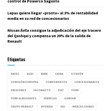
control de Powerco Sagunto
Lepas quiere llegar «pronto» al 3% de rentabilidad
media en su red de concesionarios
Nissan Ávila consigue la adjudicación del eje trasero
del Qashqai y compensa un 20% de la salida de
Renault
Etiquetas
ANFAC
AUDI
BMW
CHINA
CITROËN
COMISIÓN EUROPEA
COMPONENTES
CONCESIONARIOS
EMISIONES
FACONAUTO
FIAT
FORD
FORD ALMUSSAFES
FÁBRICAS
GANVAM
GRUPO RENAULT
HYUNDAI
KIA
MARCAS CHINAS