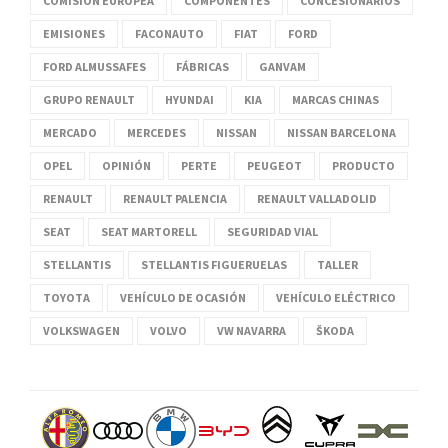
COMISIÓN EUROPEA
COMPONENTES
CONCESIONARIOS
EMISIONES
FACONAUTO
FIAT
FORD
FORD ALMUSSAFES
FÁBRICAS
GANVAM
GRUPO RENAULT
HYUNDAI
KIA
MARCAS CHINAS
MERCADO
MERCEDES
NISSAN
NISSAN BARCELONA
OPEL
OPINIÓN
PERTE
PEUGEOT
PRODUCTO
RENAULT
RENAULT PALENCIA
RENAULT VALLADOLID
SEAT
SEAT MARTORELL
SEGURIDAD VIAL
STELLANTIS
STELLANTIS FIGUERUELAS
TALLER
TOYOTA
VEHÍCULO DE OCASIÓN
VEHÍCULO ELÉCTRICO
VOLKSWAGEN
VOLVO
VW NAVARRA
ŠKODA