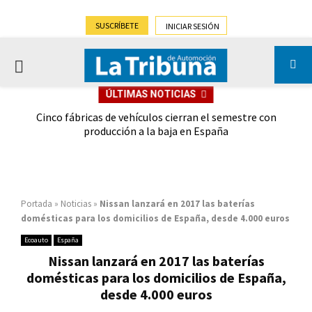
SUSCRÍBETE
INICIAR SESIÓN
PRIMARY
ÚLTIMAS NOTICIAS
MENU
 las
Cinco fábricas de vehículos cierran el semestre con
G
ión
producción a la baja en España
Portada
»
Noticias
»
Nissan lanzará en 2017 las baterías
domésticas para los domicilios de España, desde 4.000 euros
Ecoauto
España
Nissan lanzará en 2017 las baterías
domésticas para los domicilios de España,
desde 4.000 euros