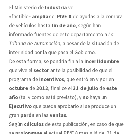
El Ministerio de
Industria
ve
«factible»
ampliar
el
PIVE 8
de ayudas a la compra
de vehículos hasta
fin de año
, según han
informado fuentes de este departamento a
La
Tribuna de Automoción
, a pesar de la situación de
interinidad por la que pasa el Gobierno.
De esta forma, se pondría fin a la
incertidumbre
que vive el
sector
ante la posibilidad de que el
programa de
incentivos
, que entró en vigor en
octubre
de
2012
, finalice el
31 de julio
de
este
año
(tal y como está previsto), y
no
haya un
Ejecutivo
que pueda aprobarlo si se produce un
gran
parón
en las
ventas
.
Según
cálculos
de esta publicación, en caso de que
se
prolongase
el actual PIVE 8 más allá del 31 de