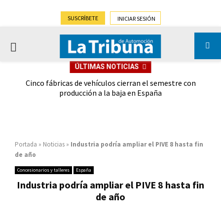
SUSCRÍBETE
INICIAR SESIÓN
PRIMARY
ÚLTIMAS NOTICIAS
MENU
 las
Cinco fábricas de vehículos cierran el semestre con
G
ión
producción a la baja en España
Portada
»
Noticias
»
Industria podría ampliar el PIVE 8 hasta fin
de año
Concesionarios y talleres
España
Industria podría ampliar el PIVE 8 hasta fin
de año