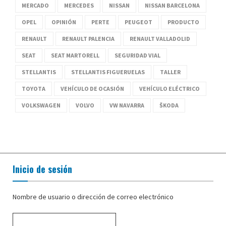
MERCADO
MERCEDES
NISSAN
NISSAN BARCELONA
OPEL
OPINIÓN
PERTE
PEUGEOT
PRODUCTO
RENAULT
RENAULT PALENCIA
RENAULT VALLADOLID
SEAT
SEAT MARTORELL
SEGURIDAD VIAL
STELLANTIS
STELLANTIS FIGUERUELAS
TALLER
TOYOTA
VEHÍCULO DE OCASIÓN
VEHÍCULO ELÉCTRICO
VOLKSWAGEN
VOLVO
VW NAVARRA
ŠKODA
Inicio de sesión
Nombre de usuario o dirección de correo electrónico