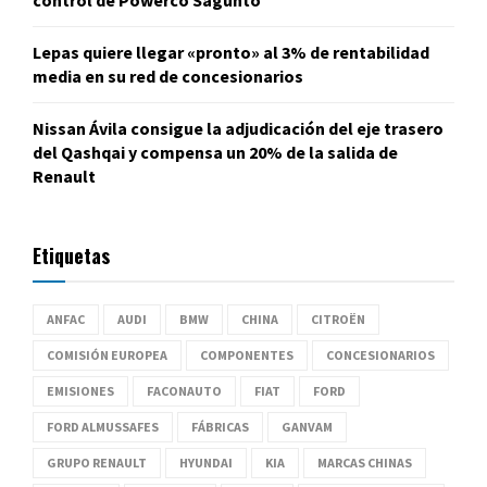
control de Powerco Sagunto
Lepas quiere llegar «pronto» al 3% de rentabilidad
media en su red de concesionarios
Nissan Ávila consigue la adjudicación del eje trasero
del Qashqai y compensa un 20% de la salida de
Renault
Etiquetas
ANFAC
AUDI
BMW
CHINA
CITROËN
COMISIÓN EUROPEA
COMPONENTES
CONCESIONARIOS
EMISIONES
FACONAUTO
FIAT
FORD
FORD ALMUSSAFES
FÁBRICAS
GANVAM
GRUPO RENAULT
HYUNDAI
KIA
MARCAS CHINAS