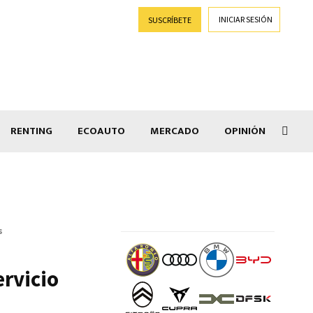
INICIAR SESIÓN
SUSCRÍBETE
RENTING
ECOAUTO
MERCADO
OPINIÓN
Salir
s
ervicio