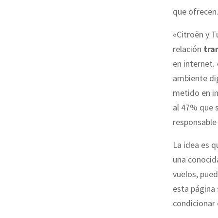
que ofrecen
«Citroën y T
relación
tra
en internet.
ambiente dig
metido en in
al 47% que s
responsable 
La idea es q
una conocida
vuelos, pue
esta página 
condicionar e