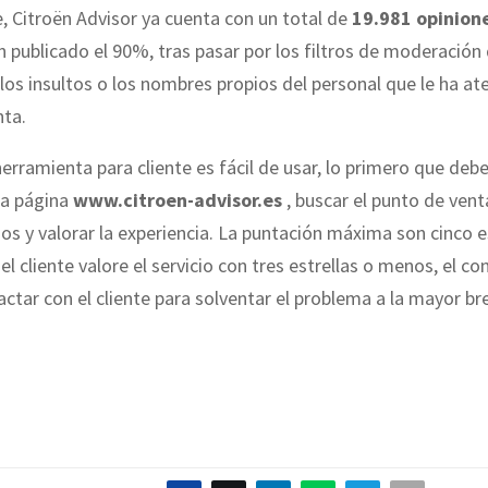
 Citroën Advisor ya cuenta con un total de
19.981 opinion
n publicado el 90%, tras pasar por los filtros de moderación 
 los insultos o los nombres propios del personal que le ha at
nta.
erramienta para cliente es fácil de usar, lo primero que deb
la página
www.citroen-advisor.es
, buscar el punto de ven
os y valorar la experiencia. La puntación máxima son cinco es
el cliente valore el servicio con tres estrellas o menos, el co
ctar con el cliente para solventar el problema a la mayor b