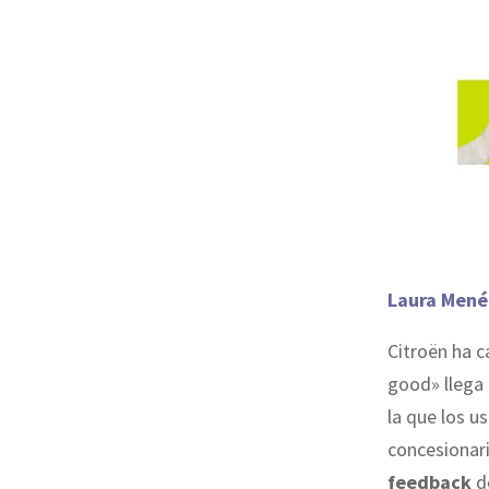
Laura Mené
Citroën ha c
good» llega 
la que los u
concesionari
feedback
de