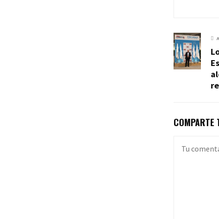
Lo
E
a
re
COMPARTE T