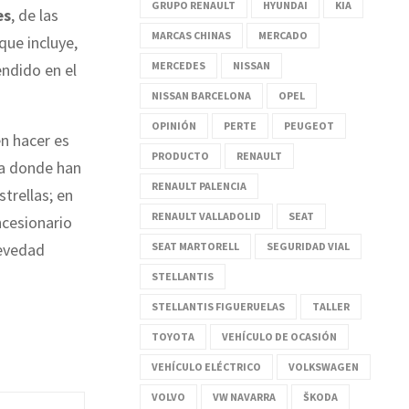
GRUPO RENAULT
HYUNDAI
KIA
es
, de las
MARCAS CHINAS
MERCADO
que incluye,
MERCEDES
NISSAN
endido en el
NISSAN BARCELONA
OPEL
OPINIÓN
PERTE
PEUGEOT
en hacer es
PRODUCTO
RENAULT
ta donde han
RENAULT PALENCIA
trellas; en
RENAULT VALLADOLID
SEAT
ncesionario
SEAT MARTORELL
SEGURIDAD VIAL
revedad
STELLANTIS
STELLANTIS FIGUERUELAS
TALLER
TOYOTA
VEHÍCULO DE OCASIÓN
VEHÍCULO ELÉCTRICO
VOLKSWAGEN
VOLVO
VW NAVARRA
ŠKODA