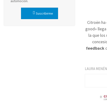
automoción.
Suscribirme
Citroën ha 
good» llega 
la que los
concesio
feedback
d
LAURA MENÉ