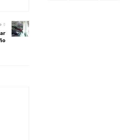
O
iar
año