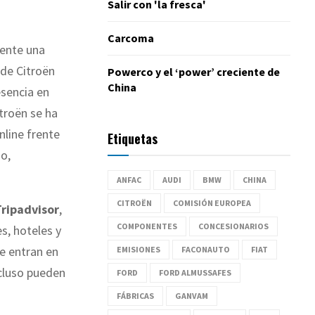
Salir con 'la fresca'
Carcoma
iente una
 de Citroën
Powerco y el ‘power’ creciente de
China
esencia en
troën se ha
nline frente
Etiquetas
go,
ANFAC
AUDI
BMW
CHINA
CITROËN
COMISIÓN EUROPEA
Tripadvisor
,
COMPONENTES
CONCESIONARIOS
s, hoteles y
ue entran en
EMISIONES
FACONAUTO
FIAT
ncluso pueden
FORD
FORD ALMUSSAFES
FÁBRICAS
GANVAM