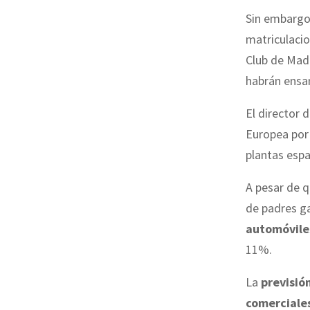
Sin embargo,
matriculacio
Club de Mad
habrán ensa
El director 
Europea
por 
plantas espa
A pesar de q
de padres g
automóvile
11%.
La
previsió
comerciale