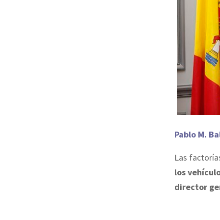
Pablo M. Ba
Las factoría
los vehícul
director ge