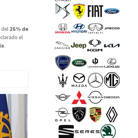
 del
26% de
clarado el
la
.