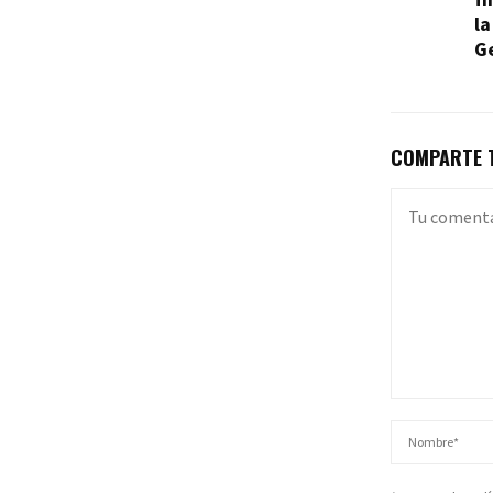
la
G
COMPARTE T