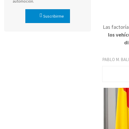
automoción.
Suscribirme
Las factorí
los vehíc
di
PABLO M. BA