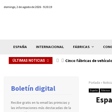
domingo, 2 de agosto de 2026 - 9:20:19
ESPAÑA
INTERNACIONAL
FÁBRICAS
CONC
n de...
Cinco fábricas de vehícul
ÚLTIMAS NOTICIAS
Portada
»
Notici
Boletín digital
España
Fábricas
Espa
Recibe gratis en tu email las primicias y
las informaciones más destacadas de la