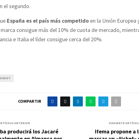
n el segundo.
que
España es el país más competido
en
la Unión
Europea
y
 marca consigue más del 10% de cuota de mercado, mientr
ancia e Italia el líder consigue cerca del 20%.
UGEOT
COMPARTIR
ARTÍCULO ANTERIOR
SIGUIENTE ARTÍCUL
ba producirá los Jacaré
Ifema propone a 
inalmente en Almansa por
marcas un «ticket»