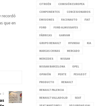
CITROËN
COMISIÓN EUROPEA
COMPONENTES
CONCESIONARIOS
 recordó
EMISIONES
FACONAUTO
FIAT
as que en
FORD
FORD ALMUSSAFES
FÁBRICAS
GANVAM
GRUPO RENAULT
HYUNDAI
KIA
MARCAS CHINAS
MERCADO
MERCEDES
NISSAN
NISSAN BARCELONA
OPEL
OPINIÓN
PERTE
PEUGEOT
PRODUCTO
RENAULT
RENAULT PALENCIA
O
RENAULT VALLADOLID
SEAT
las
 de
SEAT MARTORELL
SEGURIDAD VIAL