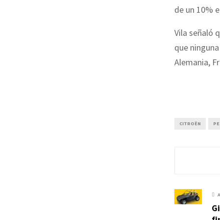
de un 10% e
Vila señaló 
que ninguna
Alemania, Fr
CITROËN
PE
Gi
f