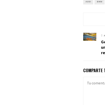
AUDI
BMW
G
u
re
COMPARTE T