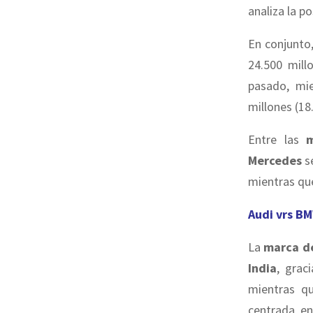
analiza la p
En conjunto,
24.500 mill
pasado, mi
millones (
18
Entre las
Mercedes
se
mientras q
Audi vrs B
La
marca de
India
, grac
mientras q
centrada e