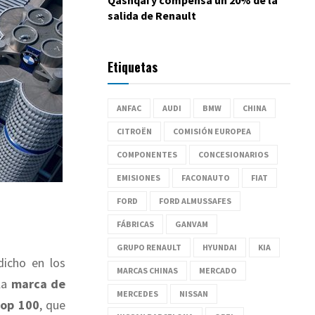
salida de Renault
Etiquetas
ANFAC
AUDI
BMW
CHINA
CITROËN
COMISIÓN EUROPEA
COMPONENTES
CONCESIONARIOS
EMISIONES
FACONAUTO
FIAT
FORD
FORD ALMUSSAFES
FÁBRICAS
GANVAM
GRUPO RENAULT
HYUNDAI
KIA
icho en los
MARCAS CHINAS
MERCADO
la
marca de
MERCEDES
NISSAN
Top 100
, que