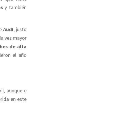
os
y también
de
Audi
, justo
ada vez mayor
hes de alta
ieron el año
il, aunque e
rida en este