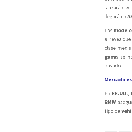
lanzarán en
llegará en
A
Los
modelo
al revés que
clase media
gama
se ha
pasado.
Mercado e
En
EE.UU.
,
BMW
asegur
tipo de
vehí