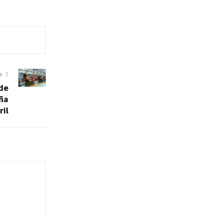
O
de
ña
ril