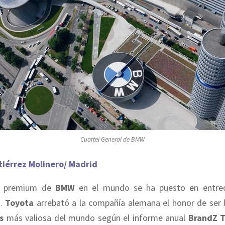
Cuartel General de BMW
tiérrez Molinero/ Madrid
go premium de
BMW
en el mundo se ha puesto en entred
s.
Toyota
arrebató a la compañía alemana el honor de ser 
s
más valiosa del mundo según el informe anual
BrandZ 