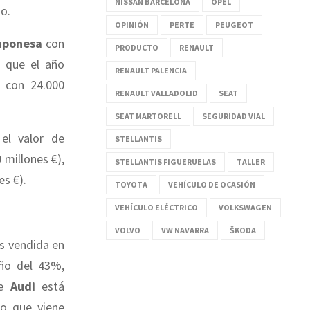
NISSAN BARCELONA
OPEL
o.
OPINIÓN
PERTE
PEUGEOT
aponesa
con
PRODUCTO
RENAULT
 que el año
RENAULT PALENCIA
, con 24.000
RENAULT VALLADOLID
SEAT
SEAT MARTORELL
SEGURIDAD VIAL
el valor de
STELLANTIS
 millones €),
STELLANTIS FIGUERUELAS
TALLER
es €).
TOYOTA
VEHÍCULO DE OCASIÓN
VEHÍCULO ELÉCTRICO
VOLKSWAGEN
VOLVO
VW NAVARRA
ŠKODA
 vendida en
año del 43%,
de
Audi
está
ño que viene