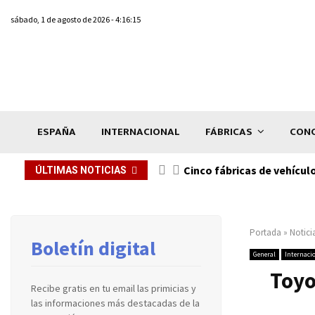
sábado, 1 de agosto de 2026 - 4:16:15
ESPAÑA
INTERNACIONAL
FÁBRICAS
CONC
n de...
Cinco fábricas de vehícul
ÚLTIMAS NOTICIAS
Portada
»
Notici
Boletín digital
General
Internaci
Toyo
Recibe gratis en tu email las primicias y
las informaciones más destacadas de la