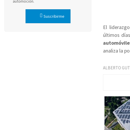
automoción.
Suscribirme
El lideraz
últimos día
automóvile
analiza la p
ALBERTO GUT