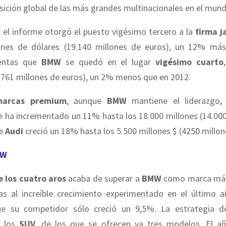
osición global de las más grandes multinacionales en el mund
 el informe otorgó el puesto vigésimo tercero a la
firma j
ones de dólares (
19.140 millones de euros)
, un 12% más
entas que
BMW
se quedó en el lugar
vigésimo cuarto
.761 millones de euros)
, un 2% menos que en 2012.
marcas premium
, aunque
BMW
mantiene el liderazgo, 
 ha incrementado un 11% hasta los 18.000 millones (14.000
ue
Audi
creció un 18% hasta los 5.500 millones $ (4250 millon
MW
 los cuatro aros
acaba de superar a
BMW
como marca más
ias al increíble crecimiento experimentado en el último 
ue su competidor sólo creció un 9,5%. La estrategia 
n los
SUV
, de los que se ofrecen ya tres modelos. El a