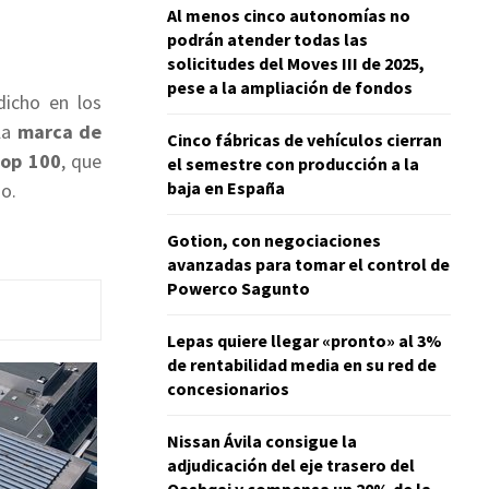
Al menos cinco autonomías no
podrán atender todas las
solicitudes del Moves III de 2025,
pese a la ampliación de fondos
icho en los
la
marca de
Cinco fábricas de vehículos cierran
Top 100
, que
el semestre con producción a la
baja en España
o.
Gotion, con negociaciones
avanzadas para tomar el control de
Powerco Sagunto
Lepas quiere llegar «pronto» al 3%
de rentabilidad media en su red de
concesionarios
Nissan Ávila consigue la
adjudicación del eje trasero del
Qashqai y compensa un 20% de la