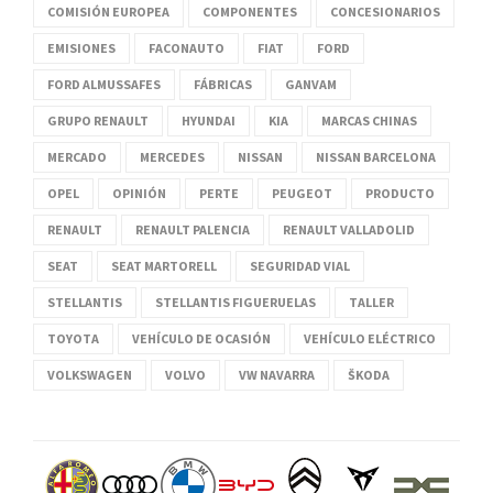
COMISIÓN EUROPEA
COMPONENTES
CONCESIONARIOS
EMISIONES
FACONAUTO
FIAT
FORD
FORD ALMUSSAFES
FÁBRICAS
GANVAM
GRUPO RENAULT
HYUNDAI
KIA
MARCAS CHINAS
MERCADO
MERCEDES
NISSAN
NISSAN BARCELONA
OPEL
OPINIÓN
PERTE
PEUGEOT
PRODUCTO
RENAULT
RENAULT PALENCIA
RENAULT VALLADOLID
SEAT
SEAT MARTORELL
SEGURIDAD VIAL
STELLANTIS
STELLANTIS FIGUERUELAS
TALLER
TOYOTA
VEHÍCULO DE OCASIÓN
VEHÍCULO ELÉCTRICO
VOLKSWAGEN
VOLVO
VW NAVARRA
ŠKODA