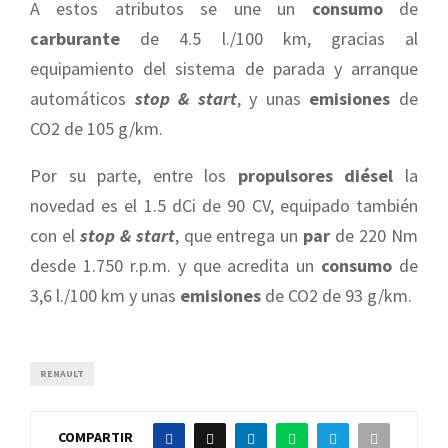
A estos atributos se une un
consumo
de
carburante
de 4.5 l./100 km, gracias al
equipamiento del sistema de parada y arranque
automáticos
stop & start
, y unas
emisiones
de
CO2 de 105 g/km.
Por su parte, entre los
propulsores diésel
la
novedad es el 1.5 dCi de 90 CV, equipado también
con el
stop & start
, que entrega un
par
de 220 Nm
desde 1.750 r.p.m. y que acredita un
consumo
de
3,6 l./100 km y unas
emisiones
de CO2 de 93 g/km.
RENAULT
COMPARTIR