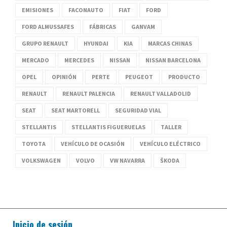
EMISIONES
FACONAUTO
FIAT
FORD
FORD ALMUSSAFES
FÁBRICAS
GANVAM
GRUPO RENAULT
HYUNDAI
KIA
MARCAS CHINAS
MERCADO
MERCEDES
NISSAN
NISSAN BARCELONA
OPEL
OPINIÓN
PERTE
PEUGEOT
PRODUCTO
RENAULT
RENAULT PALENCIA
RENAULT VALLADOLID
SEAT
SEAT MARTORELL
SEGURIDAD VIAL
STELLANTIS
STELLANTIS FIGUERUELAS
TALLER
TOYOTA
VEHÍCULO DE OCASIÓN
VEHÍCULO ELÉCTRICO
VOLKSWAGEN
VOLVO
VW NAVARRA
ŠKODA
Inicio de sesión