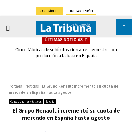
SUSCRÍBETE
INICIAR SESIÓN
PRIMARY
ÚLTIMAS NOTICIAS
MENU
 las
Cinco fábricas de vehículos cierran el semestre con
G
ión
producción a la baja en España
Portada
»
Noticias
»
El Grupo Renault incrementó su cuota de
mercado en España hasta agosto
Concesionarios y talleres
España
El Grupo Renault incrementó su cuota de
mercado en España hasta agosto