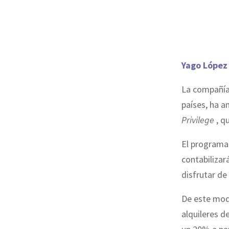
Yago López
La compañía 
países, ha a
Privilege
, q
El programa 
contabilizar
disfrutar de
De este modo
alquileres d