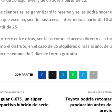
tir de 10 alquileres, y de un 30% a partir de 25.
s clientes se les garantizará la reserva y se les podrá hacer 
lo que escojan, siendo hasta nivel intermedio a partir de 10 al
rtir de 25.
ofrece entre otras, ventajas como el acceso directo a la ta
mo el disfrute, en el caso de 25 alquileres o más al año, de u
in de semana de 2 días de forma gratuita.
COMPARTIR
ARTÍCULO ANTERIOR
SIGUIENTE ARTÍCUL
guar C-X75, un súper
Toyota podría retomar 
portivo híbrido de serie
producción antes de
previ