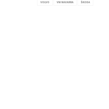
VOLVO
VW NAVARRA
ŠKODA