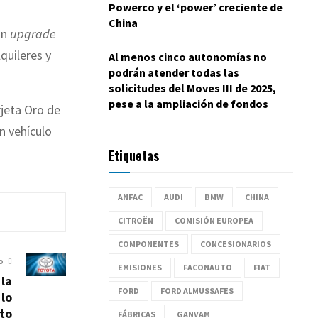
Powerco y el ‘power’ creciente de
China
un
upgrade
quileres y
Al menos cinco autonomías no
podrán atender todas las
solicitudes del Moves III de 2025,
pese a la ampliación de fondos
rjeta Oro de
n vehículo
Etiquetas
ANFAC
AUDI
BMW
CHINA
CITROËN
COMISIÓN EUROPEA
COMPONENTES
CONCESIONARIOS
O
EMISIONES
FACONAUTO
FIAT
la
FORD
FORD ALMUSSAFES
 lo
sto
FÁBRICAS
GANVAM