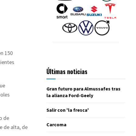
en 150
lientes
Últimas noticias
que
Gran futuro para Almussafes tras
doles
la alianza Ford-Geely
Salir con 'la fresca'
o de
Carcoma
e de alta, de