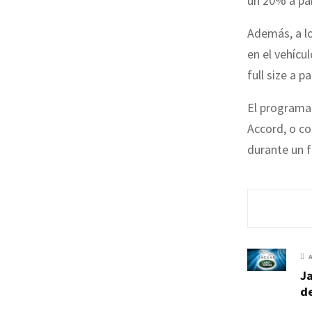
un 20% a par
Además, a lo
en el vehícu
full size a pa
El programa 
Accord, o co
durante un f
Ja
de