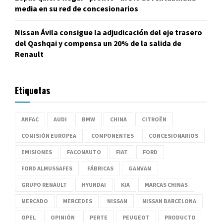
media en su red de concesionarios
Nissan Ávila consigue la adjudicación del eje trasero
del Qashqai y compensa un 20% de la salida de
Renault
Etiquetas
ANFAC
AUDI
BMW
CHINA
CITROËN
COMISIÓN EUROPEA
COMPONENTES
CONCESIONARIOS
EMISIONES
FACONAUTO
FIAT
FORD
FORD ALMUSSAFES
FÁBRICAS
GANVAM
GRUPO RENAULT
HYUNDAI
KIA
MARCAS CHINAS
MERCADO
MERCEDES
NISSAN
NISSAN BARCELONA
OPEL
OPINIÓN
PERTE
PEUGEOT
PRODUCTO