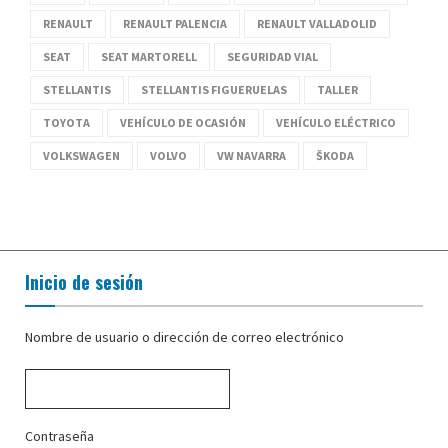
RENAULT
RENAULT PALENCIA
RENAULT VALLADOLID
SEAT
SEAT MARTORELL
SEGURIDAD VIAL
STELLANTIS
STELLANTIS FIGUERUELAS
TALLER
TOYOTA
VEHÍCULO DE OCASIÓN
VEHÍCULO ELÉCTRICO
VOLKSWAGEN
VOLVO
VW NAVARRA
ŠKODA
Inicio de sesión
Nombre de usuario o dirección de correo electrónico
Contraseña