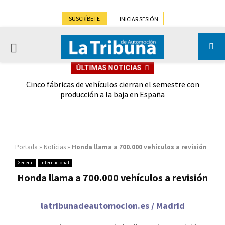
SUSCRÍBETE
INICIAR SESIÓN
PRIMARY
ÚLTIMAS NOTICIAS
MENU
 las
Cinco fábricas de vehículos cierran el semestre con
G
ión
producción a la baja en España
Portada
»
Noticias
»
Honda llama a 700.000 vehículos a revisión
General
Internacional
Honda llama a 700.000 vehículos a revisión
latribunadeautomocion.es / Madrid